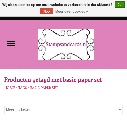
Wij slaan cookies op om onze website te verbeteren. Is dat akkoord?
Ja
Nee
Meer over cookies »
EUR
/
GBP
0 Artikelen - €0,00
Home
NIEUW!!
Pre-order
Karen Burniston
Producten getagd met basic paper set
HOME
/
TAGS
/
BASIC PAPER SET
Crealies
Workshops
Onze Merken