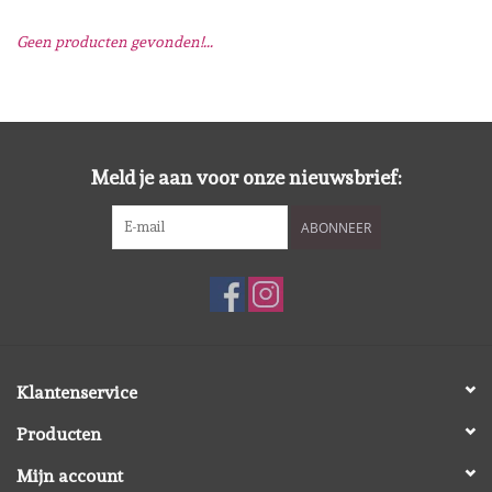
Geen producten gevonden!...
Mallen
Stempels
Stempelinkt
Meld je aan voor onze nieuwsbrief:
ABONNEER
Stempelaccesoires
Papier (blokjes) &
Embellishments
Embellishment/bedeltjes
Klantenservice
Producten
Mixed Media
Mijn account