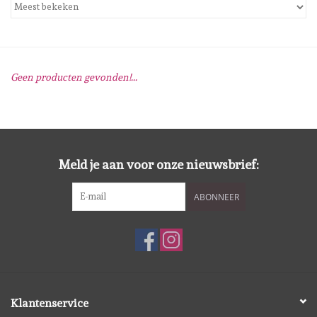
Mallen
Stempels
Geen producten gevonden!...
Stempelinkt
Stempelaccesoires
Meld je aan voor onze nieuwsbrief:
Papier (blokjes) &
ABONNEER
Embellishments
Embellishment/bedeltjes
Mixed Media
Klantenservice