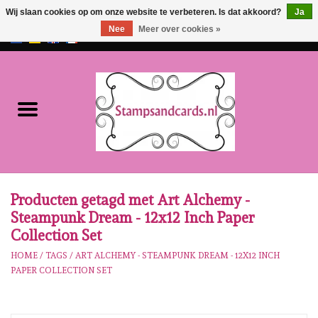
Wij slaan cookies op om onze website te verbeteren. Is dat akkoord?
Ja
Nee
Meer over cookies »
EUR
/
GBP
0 Artikelen - €0,00
Home
NIEUW!!
Pre-order
Karen Burniston
Producten getagd met Art Alchemy -
Steampunk Dream - 12x12 Inch Paper
Crealies
Collection Set
HOME
/
TAGS
/
ART ALCHEMY - STEAMPUNK DREAM - 12X12 INCH
Workshops
PAPER COLLECTION SET
Onze Merken