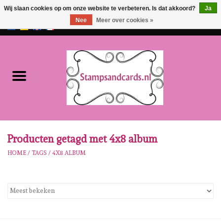
Wij slaan cookies op om onze website te verbeteren. Is dat akkoord?
Ja
Nee
Meer over cookies »
EUR
/
GBP
0 Artikelen - €0,00
Home
NIEUW!!
Pre-order
Karen Burniston
Producten getagd met 4x8 album
HOME
/
TAGS
/
4X8 ALBUM
Crealies
Workshops
Onze Merken