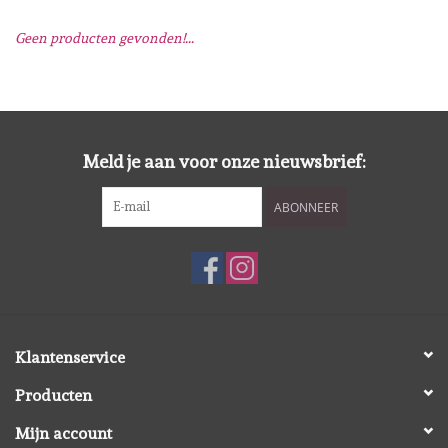
Geen producten gevonden!...
Mallen
Stempels
Stempelinkt
Meld je aan voor onze nieuwsbrief:
ABONNEER
Stempelaccesoires
Papier (blokjes) &
Embellishments
Embellishment/bedeltjes
Klantenservice
Producten
Mixed Media
Mijn account