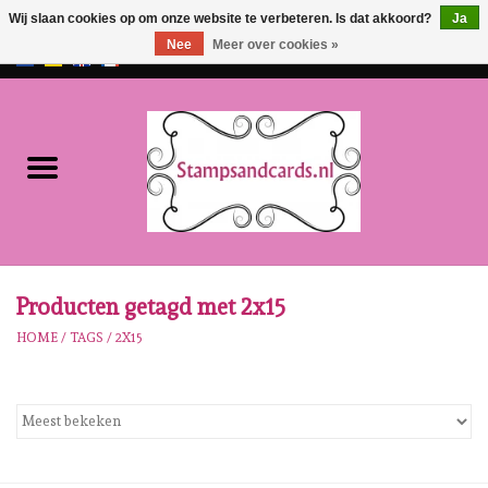
Wij slaan cookies op om onze website te verbeteren. Is dat akkoord?
Ja
Nee
Meer over cookies »
EUR
/
GBP
0 Artikelen - €0,00
Home
NIEUW!!
Pre-order
Karen Burniston
Producten getagd met 2x15
HOME
/
TAGS
/
2X15
Crealies
Workshops
Onze Merken