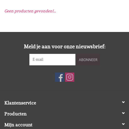
Geen producten gevonden!...
Mallen
Stempels
Stempelinkt
Meld je aan voor onze nieuwsbrief:
ABONNEER
Stempelaccesoires
Papier (blokjes) &
Embellishments
Embellishment/bedeltjes
Klantenservice
Producten
Mixed Media
Mijn account