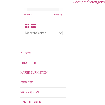
Geen producten gevon
Min: €
0
Max: €
5
NIEUW!!
PRE-ORDER
KAREN BURNISTON
CREALIES
WORKSHOPS
ONZE MERKEN