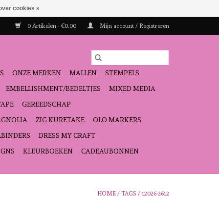
over cookies »
0 Artikelen - €0,00
Mijn account / Registreren
S
ONZE MERKEN
MALLEN
STEMPELS
EMBELLISHMENT/BEDELTJES
MIXED MEDIA
TAPE
GEREEDSCHAP
GNOLIA
ZIG KURETAKE
OLO MARKERS
LBINDERS
DRESS MY CRAFT
IGNS
KLEURBOEKEN
CADEAUBONNEN
HOME
/
TAGS
/
12026-2612