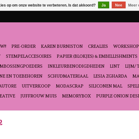
kies op om onze website te verbeteren. Is dat akkoord?
Ja
Nee
Meer 
W!!
PRE-ORDER
KAREN BURNISTON
CREALIES
WORKSHOP
T
STEMPELACCESOIRES
PAPIER (BLOKJES) & EMBELLISHMENTS
EMBOSSINGPOEDERS
INKLEURBENODIGDHEDEN
LINT
LIJM/ 
NE EN TOEBEHOREN
SCHUDMATERIAAL
LESIA ZGHARDA
MA
'AUTORE
UITVERKOOP
MODASCRAP
SILICONEN MAL
SPEL
EATIVE
JUFFROUW MUIS
MEMORYBOX
PURPLE ONION DES
2