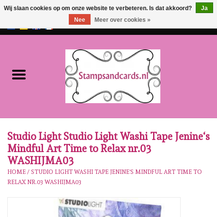
Wij slaan cookies op om onze website te verbeteren. Is dat akkoord?
Ja
Nee
Meer over cookies »
EUR
/
GBP
0 Artikelen - €0,00
Home
NIEUW!!
Pre-order
Karen Burniston
Studio Light Studio Light Washi Tape Jenine‘s
Mindful Art Time to Relax nr.03
Crealies
WASHIJMA03
HOME
/
STUDIO LIGHT WASHI TAPE JENINE‘S MINDFUL ART TIME TO
RELAX NR.03 WASHIJMA03
Workshops
Onze Merken