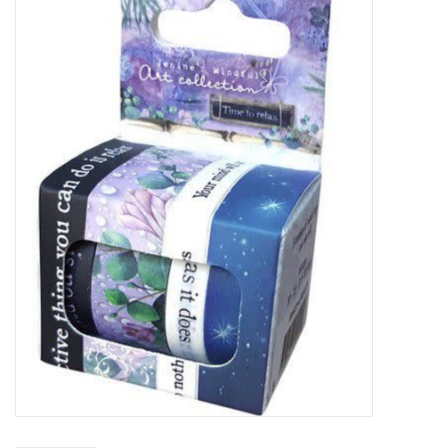
Mallen
Stempels
Stempelinkt
Stempelaccesoires
Papier (blokjes) &
Embellishments
Embellishment/bedeltjes
Mixed Media