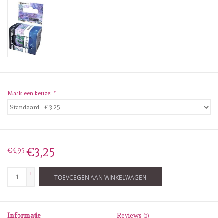
Diversen
Embossingpoeders
Inkleurbenodigdheden
Lint
Maak een keuze:
*
Lijm/ tape
Gereedschap
€3,25
€4,95
Stansmachine en toebehoren
+
TOEVOEGEN AAN WINKELWAGEN
-
schudmateriaal
Informatie
Reviews
(0)