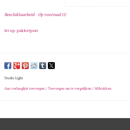
Lesia Zgharda
Beschikbaarheid:
Op voorraad
(1)
Magnolia
let op: pakketpost
Zig Kuretake
OLO Markers
Impronte D'autore
Studio Light
Uitverkoop
Aan verlanglijst toevoegen
/
Toevoegen om te vergelijken
/
Afdrukken
Modascrap
Siliconen mal