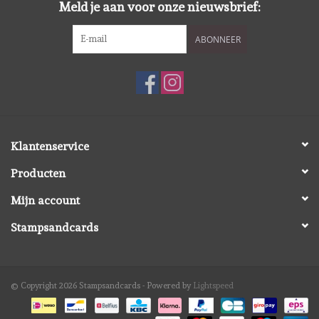
Meld je aan voor onze nieuwsbrief:
Spellbinders
ABONNEER
Dress My Craft
Uniquely Creative
Juffrouw Muis
Klantenservice
Memorybox
Producten
Mijn account
Purple Onion Designs
Stampsandcards
Kleurboeken
© Copyright 2026 Stampsandcards - Powered by
Lightspeed
Cadeaubonnen