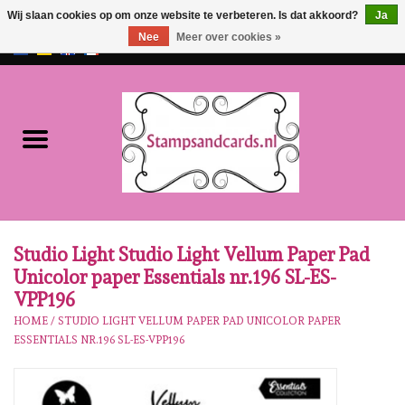
Wij slaan cookies op om onze website te verbeteren. Is dat akkoord?
Ja
Nee
Meer over cookies »
EUR
/
GBP
0 Artikelen - €0,00
Home
NIEUW!!
Pre-order
Karen Burniston
Studio Light Studio Light Vellum Paper Pad
Unicolor paper Essentials nr.196 SL-ES-
Crealies
VPP196
HOME
/
STUDIO LIGHT VELLUM PAPER PAD UNICOLOR PAPER
ESSENTIALS NR.196 SL-ES-VPP196
Workshops
Onze Merken