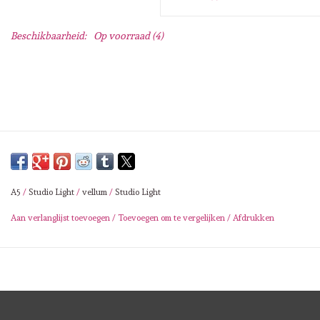
Lesia Zgharda
Beschikbaarheid:
Op voorraad
(4)
Magnolia
Zig Kuretake
OLO Markers
Impronte D'autore
A5
/
Studio Light
/
vellum
/
Studio Light
Uitverkoop
Aan verlanglijst toevoegen
/
Toevoegen om te vergelijken
/
Afdrukken
Modascrap
Siliconen mal