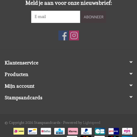
Meld je aan voor onze nieuwsbrief:
Spellbinders
ABONNEER
Dress My Craft
Uniquely Creative
Juffrouw Muis
Klantenservice
Memorybox
Producten
Mijn account
Purple Onion Designs
Stampsandcards
Kleurboeken
© Copyright 2026 Stampsandcards - Powered by
Lightspeed
Cadeaubonnen