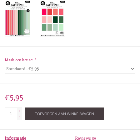
Diversen
Embossingpoeders
Inkleurbenodigdheden
Lint
Maak een keuze:
*
Lijm/ tape
Gereedschap
€5,95
Stansmachine en toebehoren
+
TOEVOEGEN AAN WINKELWAGEN
-
schudmateriaal
Informatie
Reviews
(0)