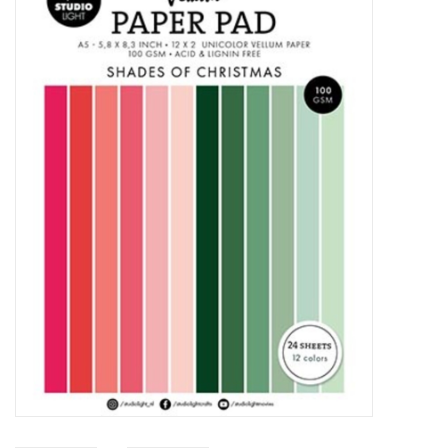
Mallen
Stempels
Stempelinkt
Stempelaccesoires
Papier (blokjes) &
Embellishments
Embellishment/bedeltjes
Mixed Media