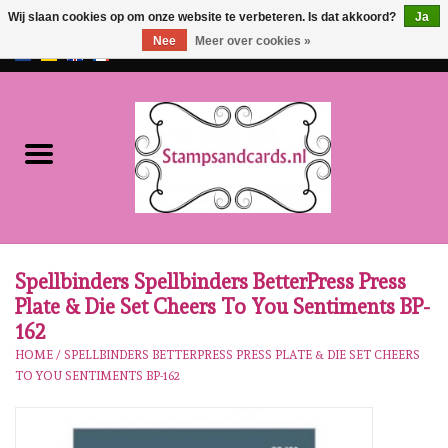
Wij slaan cookies op om onze website te verbeteren. Is dat akkoord?
Ja
Nee
Meer over cookies »
EUR
/
GBP
0 Artikelen - €0,00
Home
NIEUW!!
Pre-order
Karen Burniston
Spellbinders Spellbinders BetterPress Press
Plate & Die Set Cheers To You Sentiments BP-
Crealies
162
HOME
/
SPELLBINDERS BETTERPRESS PRESS PLATE & DIE SET CHEERS
TO YOU SENTIMENTS BP-162
Workshops
Onze Merken