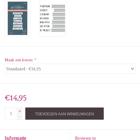
Diversen
Embossingpoeders
Inkleurbenodigdheden
Lint
Maak een keuze:
*
Lijm/ tape
Gereedschap
€14,95
Stansmachine en toebehoren
+
TOEVOEGEN AAN WINKELWAGEN
-
schudmateriaal
Informatie
Reviews
(0)