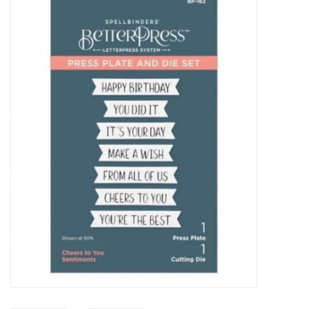
Mallen
Stempels
Stempelinkt
Stempelaccesoires
Papier (blokjes) &
Embellishments
Embellishment/bedeltjes
Mixed Media