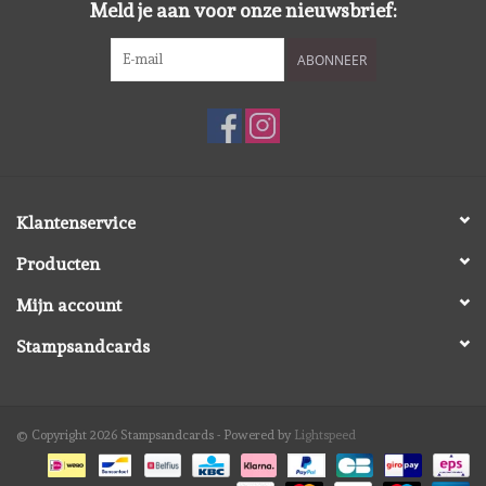
Meld je aan voor onze nieuwsbrief:
Spellbinders
ABONNEER
Dress My Craft
Uniquely Creative
Juffrouw Muis
Klantenservice
Memorybox
Producten
Mijn account
Purple Onion Designs
Stampsandcards
Kleurboeken
© Copyright 2026 Stampsandcards - Powered by
Lightspeed
Cadeaubonnen