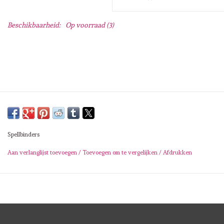
Lesia Zgharda
Beschikbaarheid:
Op voorraad
(3)
Magnolia
Zig Kuretake
OLO Markers
Impronte D'autore
Spellbinders
Uitverkoop
Aan verlanglijst toevoegen
/
Toevoegen om te vergelijken
/
Afdrukken
Modascrap
Siliconen mal