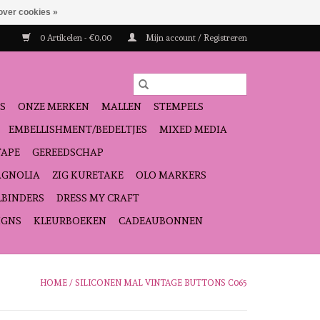
over cookies »
0 Artikelen - €0,00
Mijn account / Registreren
S
ONZE MERKEN
MALLEN
STEMPELS
EMBELLISHMENT/BEDELTJES
MIXED MEDIA
TAPE
GEREEDSCHAP
GNOLIA
ZIG KURETAKE
OLO MARKERS
LBINDERS
DRESS MY CRAFT
IGNS
KLEURBOEKEN
CADEAUBONNEN
HOME
/
SILICONEN MAL VINTAGE BUTTONS C065