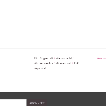
FPC Sugarcraft
/
silicone mold
/
Aan ve
silicone moulds
/
siliconen mal
/
FPC
sugarcraft
ABONNEER