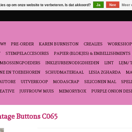
kies op om onze website te verbeteren. Is dat akkoord?
Ja
Nee
Meer 
W!!
PRE-ORDER
KAREN BURNISTON
CREALIES
WORKSHOP
T
STEMPELACCESOIRES
PAPIER (BLOKJES) & EMBELLISHMENTS
EMBOSSINGPOEDERS
INKLEURBENODIGDHEDEN
LINT
LIJM/ 
NE EN TOEBEHOREN
SCHUDMATERIAAL
LESIA ZGHARDA
MA
'AUTORE
UITVERKOOP
MODASCRAP
SILICONEN MAL
SPEL
EATIVE
JUFFROUW MUIS
MEMORYBOX
PURPLE ONION DES
ntage Buttons C065