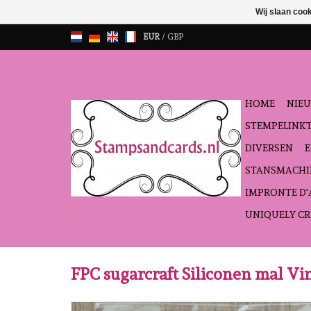
Wij slaan coo
EUR
/
GBP
HOME
NIEU
STEMPELINK
DIVERSEN
STANSMACHI
IMPRONTE D
UNIQUELY CR
FPC sugarcraft Siliconen mal Vi