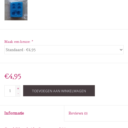
Diversen
Embossingpoeders
Inkleurbenodigdheden
Maak een keuze:
*
Lint
Lijm/ tape
€4,95
Gereedschap
+
TOEVOEGEN AAN WINKELWAGEN
-
Stansmachine en toebehoren
Informatie
Reviews
(0)
schudmateriaal