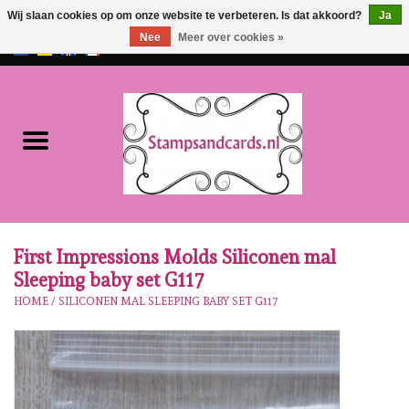
Wij slaan cookies op om onze website te verbeteren. Is dat akkoord?
Ja
Nee
Meer over cookies »
EUR
/
GBP
0 Artikelen - €0,00
Home
NIEUW!!
Pre-order
Karen Burniston
First Impressions Molds Siliconen mal
Sleeping baby set G117
Crealies
HOME
/
SILICONEN MAL SLEEPING BABY SET G117
Workshops
Onze Merken