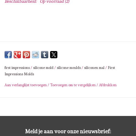
Beschikbaarheid:
Op voorraad
(2)
Lesia Zgharda
Magnolia
Zig Kuretake
OLO Markers
first impressions
/
silicone mold
/
silicone moulds
/
siliconen mal
/
First
Impronte D'autore
Impressions Molds
Aan verlanglijst toevoegen
/
Toevoegen om te vergelijken
/
Afdrukken
Uitverkoop
Modascrap
Siliconen mal
Meld je aan voor onze nieuwsbrief: