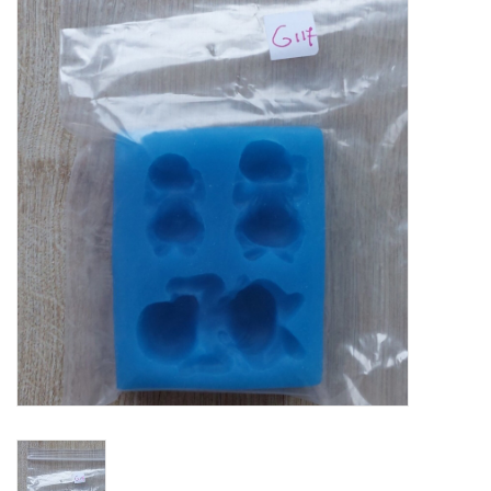
Mallen
Stempels
Stempelinkt
Stempelaccesoires
Papier (blokjes) &
Embellishments
Embellishment/bedeltjes
Mixed Media