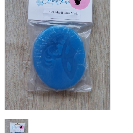
Mallen
Stempels
Stempelinkt
Stempelaccesoires
Papier (blokjes) &
Embellishments
Embellishment/bedeltjes
Mixed Media