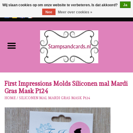
Wij slaan cookies op om onze website te verbeteren. Is dat akkoord?
Ja
Nee
Meer over cookies »
EUR
/
GBP
0 Artikelen - €0,00
Home
NIEUW!!
Pre-order
Karen Burniston
First Impressions Molds Siliconen mal Mardi
Gras Mask P124
Crealies
HOME
/
SILICONEN MAL MARDI GRAS MASK P124
Workshops
Onze Merken