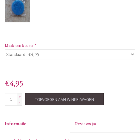
Diversen
Embossingpoeders
Inkleurbenodigdheden
Maak een keuze:
*
Lint
Lijm/ tape
€4,95
Gereedschap
+
TOEVOEGEN AAN WINKELWAGEN
-
Stansmachine en toebehoren
Informatie
Reviews
(0)
schudmateriaal