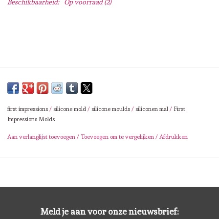
Beschikbaarheid:
Op voorraad
(2)
Lesia Zgharda
Magnolia
Zig Kuretake
OLO Markers
first impressions
/
silicone mold
/
silicone moulds
/
siliconen mal
/
First
Impronte D'autore
Impressions Molds
Aan verlanglijst toevoegen
/
Toevoegen om te vergelijken
/
Afdrukken
Uitverkoop
Modascrap
Siliconen mal
Meld je aan voor onze nieuwsbrief: