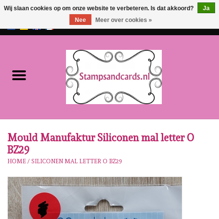
Wij slaan cookies op om onze website te verbeteren. Is dat akkoord?
Ja
Nee
Meer over cookies »
EUR
/
GBP
0 Artikelen - €0,00
Home
NIEUW!!
Pre-order
Karen Burniston
Mould Manufaktur Siliconen mal letter O
BZ29
Crealies
HOME
/
SILICONEN MAL LETTER O BZ29
Workshops
Onze Merken