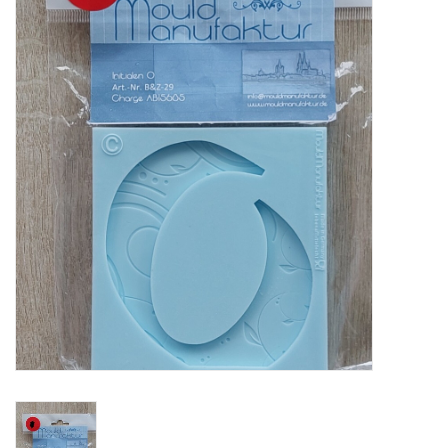
Mallen
Stempels
Stempelinkt
Stempelaccesoires
Papier (blokjes) &
Embellishments
Embellishment/bedeltjes
Mixed Media