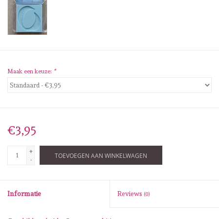
Diversen
Embossingpoeders
Inkleurbenodigdheden
Maak een keuze:
*
Lint
Lijm/ tape
€3,95
Gereedschap
+
TOEVOEGEN AAN WINKELWAGEN
-
Stansmachine en toebehoren
Informatie
Reviews
(0)
schudmateriaal