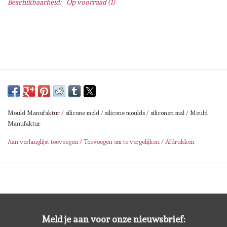
Beschikbaarheid:
Op voorraad
(1)
Lesia Zgharda
Magnolia
Zig Kuretake
OLO Markers
Mould Manufaktur
/
silicone mold
/
silicone moulds
/
siliconen mal
/
Mould
Impronte D'autore
Manufaktur
Aan verlanglijst toevoegen
/
Toevoegen om te vergelijken
/
Afdrukken
Uitverkoop
Modascrap
Siliconen mal
Meld je aan voor onze nieuwsbrief: