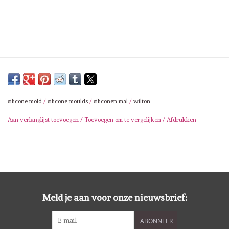
Lesia Zgharda
Magnolia
Zig Kuretake
OLO Markers
silicone mold
/
silicone moulds
/
siliconen mal
/
wilton
Impronte D'autore
Aan verlanglijst toevoegen
/
Toevoegen om te vergelijken
/
Afdrukken
Uitverkoop
Modascrap
Meld je aan voor onze nieuwsbrief:
Siliconen mal
ABONNEER