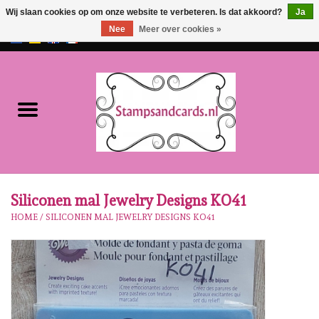
Wij slaan cookies op om onze website te verbeteren. Is dat akkoord?
Ja
Nee
Meer over cookies »
EUR
/
GBP
0 Artikelen - €0,00
Home
NIEUW!!
Pre-order
Karen Burniston
Siliconen mal Jewelry Designs KO41
HOME
/
SILICONEN MAL JEWELRY DESIGNS KO41
Crealies
Workshops
Onze Merken