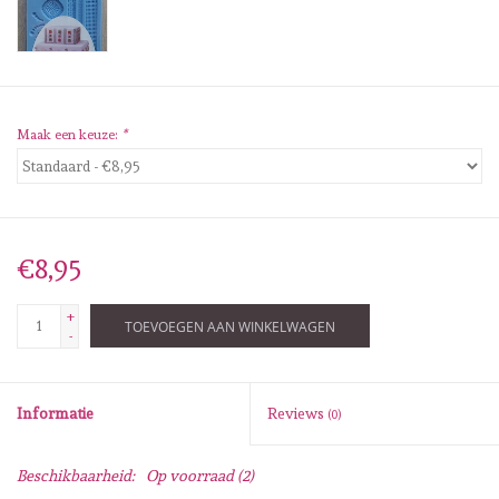
Diversen
Embossingpoeders
Inkleurbenodigdheden
Maak een keuze:
*
Lint
Lijm/ tape
€8,95
+
Gereedschap
TOEVOEGEN AAN WINKELWAGEN
-
Stansmachine en toebehoren
Informatie
Reviews
(0)
schudmateriaal
Beschikbaarheid:
Op voorraad
(2)