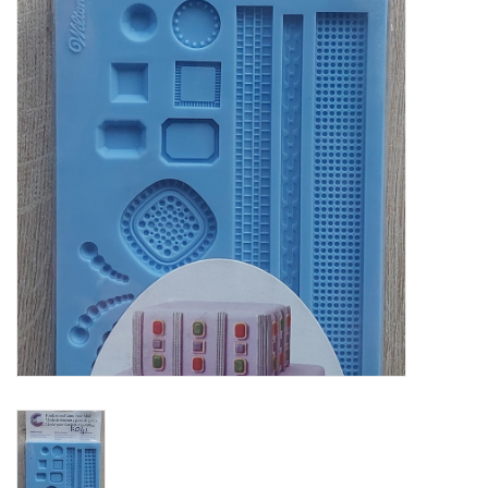
Mallen
Stempels
Stempelinkt
Stempelaccesoires
Papier (blokjes) &
Embellishments
Embellishment/bedeltjes
Mixed Media