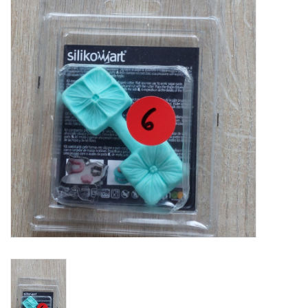
Mallen
Stempels
Stempelinkt
Stempelaccesoires
Papier (blokjes) &
Embellishments
Embellishment/bedeltjes
Mixed Media