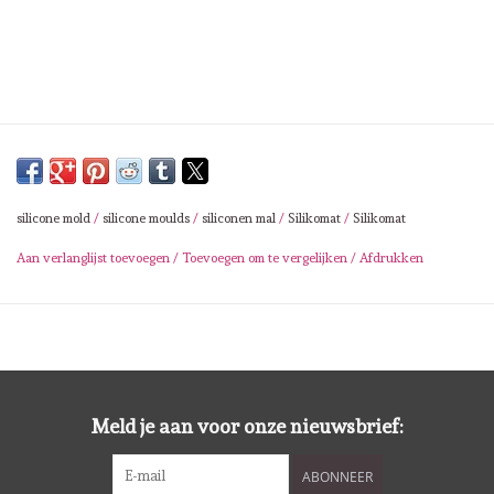
Lesia Zgharda
Magnolia
Zig Kuretake
OLO Markers
silicone mold
/
silicone moulds
/
siliconen mal
/
Silikomat
/
Silikomat
Impronte D'autore
Aan verlanglijst toevoegen
/
Toevoegen om te vergelijken
/
Afdrukken
Uitverkoop
Modascrap
Meld je aan voor onze nieuwsbrief:
Siliconen mal
ABONNEER