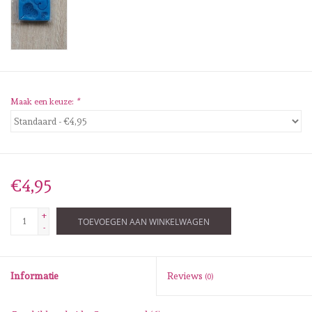
Diversen
Embossingpoeders
Inkleurbenodigdheden
Maak een keuze:
*
Lint
Lijm/ tape
€4,95
Gereedschap
+
TOEVOEGEN AAN WINKELWAGEN
-
Stansmachine en toebehoren
Informatie
Reviews
(0)
schudmateriaal