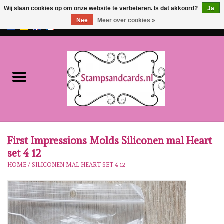
Wij slaan cookies op om onze website te verbeteren. Is dat akkoord?
Ja
Nee
Meer over cookies »
EUR
/
GBP
0 Artikelen - €0,00
Home
NIEUW!!
Pre-order
Karen Burniston
First Impressions Molds Siliconen mal Heart
set 4 12
Crealies
HOME
/
SILICONEN MAL HEART SET 4 12
Workshops
Onze Merken