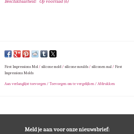
Beschikbaarheid:
Op voorraad
(6)
Lesia Zgharda
Magnolia
Zig Kuretake
OLO Markers
First Impressions Mol
/
silicone mold
/
silicone moulds
/
siliconen mal
/
First
Impronte D'autore
Impressions Molds
Aan verlanglijst toevoegen
/
Toevoegen om te vergelijken
/
Afdrukken
Uitverkoop
Modascrap
Siliconen mal
Meld je aan voor onze nieuwsbrief: