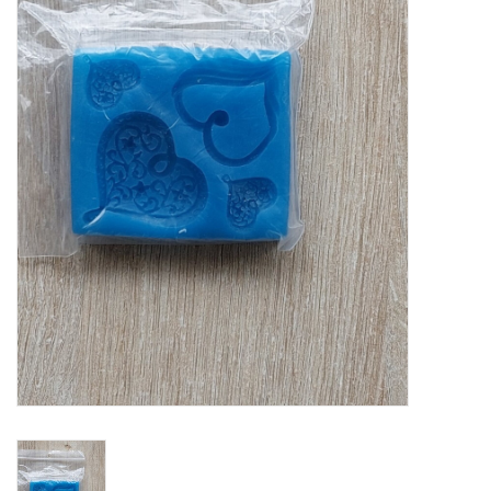
Mallen
Stempels
Stempelinkt
Stempelaccesoires
Papier (blokjes) &
Embellishments
Embellishment/bedeltjes
Mixed Media