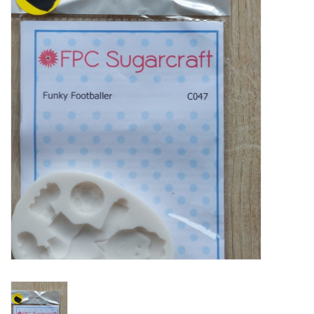
Mallen
Stempels
Stempelinkt
Stempelaccesoires
Papier (blokjes) &
Embellishments
Embellishment/bedeltjes
Mixed Media