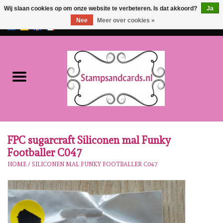
Wij slaan cookies op om onze website te verbeteren. Is dat akkoord?
Ja
Nee
Meer over cookies »
EUR
/
GBP
0 Artikelen - €0,00
Home
NIEUW!!
Pre-order
Karen Burniston
FPC sugarcraft Siliconen mal Funky
Footballer C047
Crealies
HOME
/
SILICONEN MAL FUNKY FOOTBALLER C047
Workshops
Onze Merken