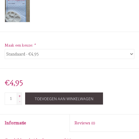
Diversen
Embossingpoeders
Inkleurbenodigdheden
Maak een keuze:
*
Lint
Lijm/ tape
€4,95
Gereedschap
+
TOEVOEGEN AAN WINKELWAGEN
-
Stansmachine en toebehoren
Informatie
Reviews
(0)
schudmateriaal