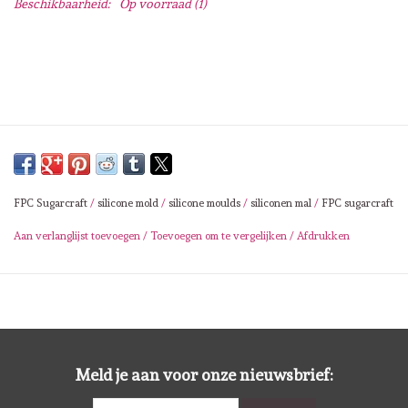
Beschikbaarheid:
Op voorraad
(1)
Lesia Zgharda
Magnolia
Zig Kuretake
OLO Markers
FPC Sugarcraft
/
silicone mold
/
silicone moulds
/
siliconen mal
/
FPC sugarcraft
Impronte D'autore
Aan verlanglijst toevoegen
/
Toevoegen om te vergelijken
/
Afdrukken
Uitverkoop
Modascrap
Siliconen mal
Meld je aan voor onze nieuwsbrief: