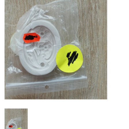
Mallen
Stempels
Stempelinkt
Stempelaccesoires
Papier (blokjes) &
Embellishments
Embellishment/bedeltjes
Mixed Media