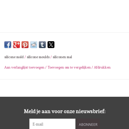
Lesia Zgharda
Magnolia
Zig Kuretake
OLO Markers
silicone mold
/
silicone moulds
/
siliconen mal
Impronte D'autore
Aan verlanglijst toevoegen
/
Toevoegen om te vergelijken
/
Afdrukken
Uitverkoop
Modascrap
Meld je aan voor onze nieuwsbrief:
Siliconen mal
ABONNEER