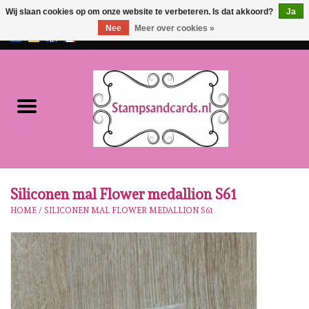
Wij slaan cookies op om onze website te verbeteren. Is dat akkoord?
Ja
Nee
Meer over cookies »
EUR
/
GBP
0 Artikelen - €0,00
Home
NIEUW!!
Pre-order
Karen Burniston
Siliconen mal Flower medallion S61
HOME
/
SILICONEN MAL FLOWER MEDALLION S61
Crealies
Workshops
Onze Merken