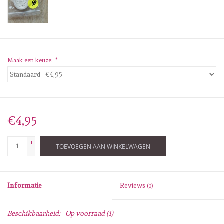
Diversen
Embossingpoeders
Inkleurbenodigdheden
Maak een keuze:
*
Lint
Lijm/ tape
€4,95
+
Gereedschap
TOEVOEGEN AAN WINKELWAGEN
-
Stansmachine en toebehoren
Informatie
Reviews
(0)
schudmateriaal
Beschikbaarheid:
Op voorraad
(1)