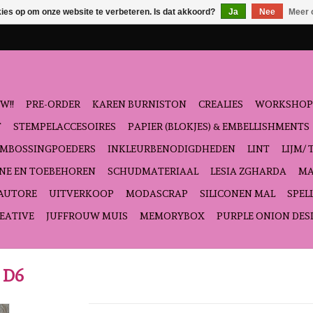
kies op om onze website te verbeteren. Is dat akkoord?
Ja
Nee
Meer 
W!!
PRE-ORDER
KAREN BURNISTON
CREALIES
WORKSHOP
T
STEMPELACCESOIRES
PAPIER (BLOKJES) & EMBELLISHMENTS
EMBOSSINGPOEDERS
INKLEURBENODIGDHEDEN
LINT
LIJM/ 
NE EN TOEBEHOREN
SCHUDMATERIAAL
LESIA ZGHARDA
MA
'AUTORE
UITVERKOOP
MODASCRAP
SILICONEN MAL
SPEL
EATIVE
JUFFROUW MUIS
MEMORYBOX
PURPLE ONION DES
s D6