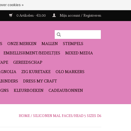
over cookies »
0 Artikelen - €0,00
Mijn account / Registreren
S
ONZE MERKEN
MALLEN
STEMPELS
EMBELLISHMENT/BEDELTJES
MIXED MEDIA
TAPE
GEREEDSCHAP
GNOLIA
ZIG KURETAKE
OLO MARKERS
LBINDERS
DRESS MY CRAFT
IGNS
KLEURBOEKEN
CADEAUBONNEN
HOME
/
SILICONEN MAL FACES/HEAD 5 SIZES D6