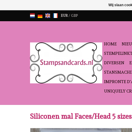
Wij slaan coo
EUR
/
GBP
HOME
NIEU
STEMPELINK
DIVERSEN
STANSMACHI
IMPRONTE D
UNIQUELY CR
Siliconen mal Faces/Head 5 size