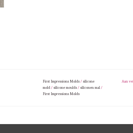
First Impressions Molds
/
silicone
Aan ve
mold
/
silicone moulds
/
siliconen mal
/
First Impressions Molds