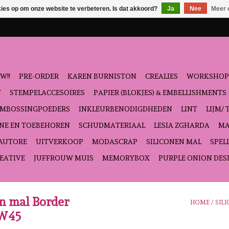
kies op om onze website te verbeteren. Is dat akkoord?
Ja
Nee
Meer 
W!!
PRE-ORDER
KAREN BURNISTON
CREALIES
WORKSHOP
T
STEMPELACCESOIRES
PAPIER (BLOKJES) & EMBELLISHMENTS
EMBOSSINGPOEDERS
INKLEURBENODIGDHEDEN
LINT
LIJM/ 
NE EN TOEBEHOREN
SCHUDMATERIAAL
LESIA ZGHARDA
MA
'AUTORE
UITVERKOOP
MODASCRAP
SILICONEN MAL
SPEL
EATIVE
JUFFROUW MUIS
MEMORYBOX
PURPLE ONION DES
en mal Border
HOME
/
SIL
NW45