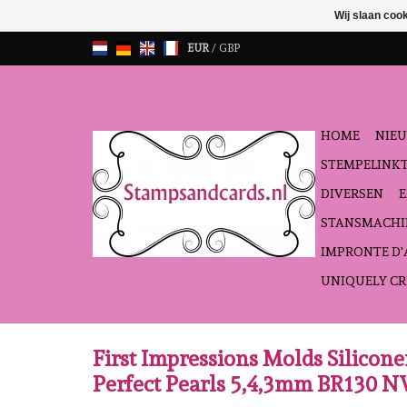
Wij slaan coo
EUR
/
GBP
HOME
NIEU
STEMPELINK
DIVERSEN
STANSMACHI
IMPRONTE D
UNIQUELY CR
First Impressions Molds Silicon
Perfect Pearls 5,4,3mm BR130 