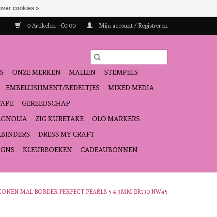
over cookies »
0 Artikelen - €0,00
Mijn account / Registreren
S
ONZE MERKEN
MALLEN
STEMPELS
EMBELLISHMENT/BEDELTJES
MIXED MEDIA
TAPE
GEREEDSCHAP
GNOLIA
ZIG KURETAKE
OLO MARKERS
LBINDERS
DRESS MY CRAFT
IGNS
KLEURBOEKEN
CADEAUBONNEN
ICONEN MAL BORDER PERFECT PEARLS 5,4,3MM BR130 NW45