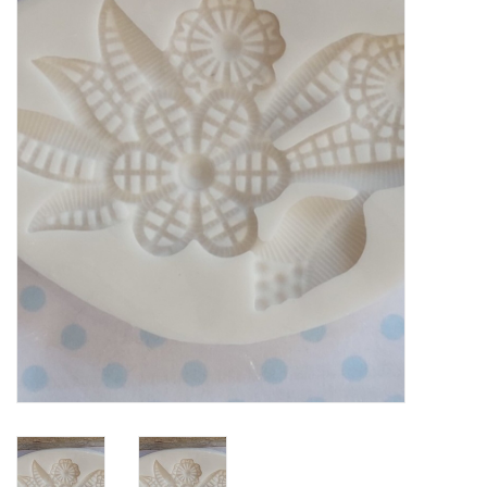
Mallen
Stempels
Stempelinkt
Stempelaccesoires
Papier (blokjes) &
Embellishments
Embellishment/bedeltjes
Mixed Media