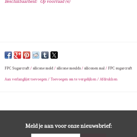
Beschikbaarheid:
Op voorraad
(4)
Lesia Zgharda
Magnolia
Zig Kuretake
OLO Markers
FPC Sugarcraft
/
silicone mold
/
silicone moulds
/
siliconen mal
/
FPC sugarcraft
Impronte D'autore
Aan verlanglijst toevoegen
/
Toevoegen om te vergelijken
/
Afdrukken
Uitverkoop
Modascrap
Siliconen mal
Meld je aan voor onze nieuwsbrief: