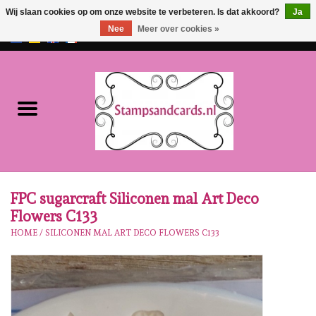
Wij slaan cookies op om onze website te verbeteren. Is dat akkoord?
Ja
Nee
Meer over cookies »
EUR
/
GBP
0 Artikelen - €0,00
Home
NIEUW!!
Pre-order
Karen Burniston
FPC sugarcraft Siliconen mal Art Deco
Flowers C133
Crealies
HOME
/
SILICONEN MAL ART DECO FLOWERS C133
Workshops
Onze Merken