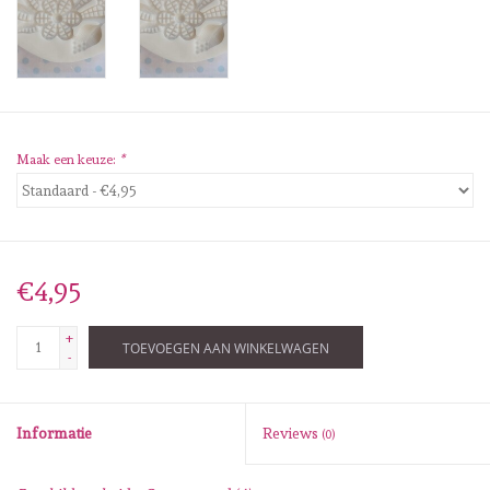
Diversen
Embossingpoeders
Inkleurbenodigdheden
Maak een keuze:
*
Lint
Lijm/ tape
€4,95
Gereedschap
+
TOEVOEGEN AAN WINKELWAGEN
-
Stansmachine en toebehoren
Informatie
Reviews
(0)
schudmateriaal