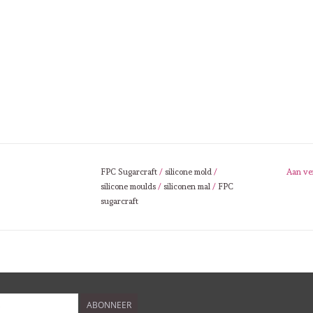
FPC Sugarcraft
/
silicone mold
/
Aan ve
silicone moulds
/
siliconen mal
/
FPC
sugarcraft
ABONNEER