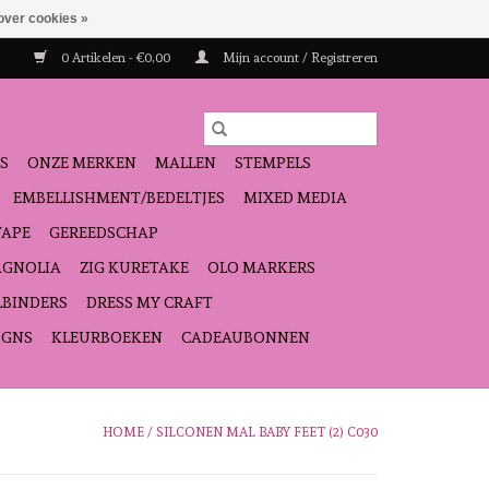
over cookies »
0 Artikelen - €0,00
Mijn account / Registreren
S
ONZE MERKEN
MALLEN
STEMPELS
EMBELLISHMENT/BEDELTJES
MIXED MEDIA
TAPE
GEREEDSCHAP
GNOLIA
ZIG KURETAKE
OLO MARKERS
LBINDERS
DRESS MY CRAFT
IGNS
KLEURBOEKEN
CADEAUBONNEN
HOME
/
SILCONEN MAL BABY FEET (2) C030