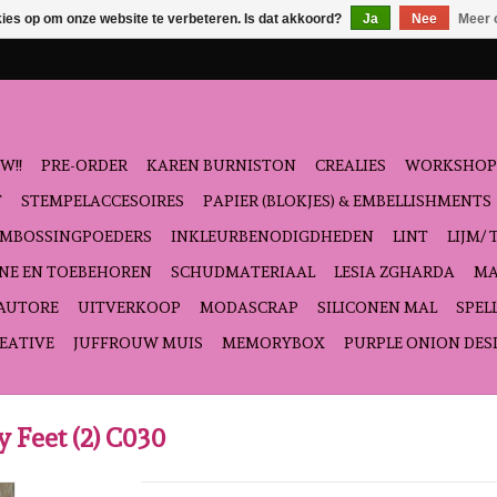
kies op om onze website te verbeteren. Is dat akkoord?
Ja
Nee
Meer 
W!!
PRE-ORDER
KAREN BURNISTON
CREALIES
WORKSHOP
T
STEMPELACCESOIRES
PAPIER (BLOKJES) & EMBELLISHMENTS
EMBOSSINGPOEDERS
INKLEURBENODIGDHEDEN
LINT
LIJM/ 
NE EN TOEBEHOREN
SCHUDMATERIAAL
LESIA ZGHARDA
MA
'AUTORE
UITVERKOOP
MODASCRAP
SILICONEN MAL
SPEL
EATIVE
JUFFROUW MUIS
MEMORYBOX
PURPLE ONION DES
 Feet (2) C030