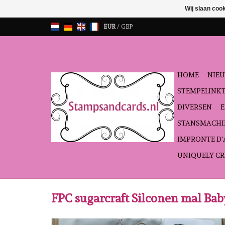
Wij slaan coo
EUR
/
GBP
HOME
NIEU
STEMPELINK
DIVERSEN
STANSMACHI
IMPRONTE D
UNIQUELY CR
FPC sugarcraft Silconen mal Baby