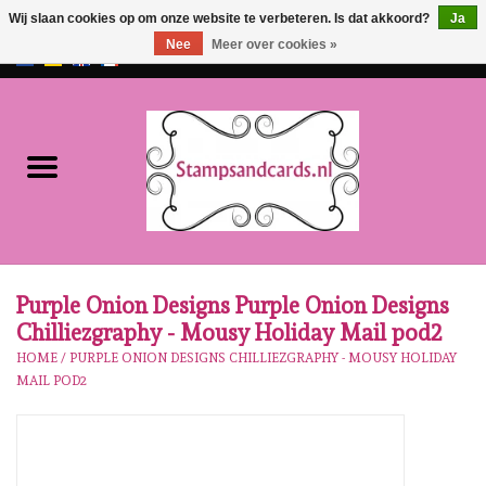
Wij slaan cookies op om onze website te verbeteren. Is dat akkoord?
Ja
Nee
Meer over cookies »
EUR
/
GBP
0 Artikelen - €0,00
Home
NIEUW!!
Pre-order
Karen Burniston
Purple Onion Designs Purple Onion Designs
Chilliezgraphy - Mousy Holiday Mail pod2
Crealies
HOME
/
PURPLE ONION DESIGNS CHILLIEZGRAPHY - MOUSY HOLIDAY
MAIL POD2
Workshops
Onze Merken