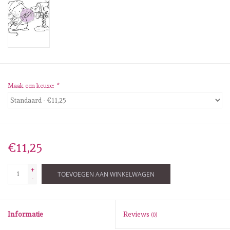
Diversen
Embossingpoeders
Inkleurbenodigdheden
Maak een keuze:
*
Lint
Lijm/ tape
€11,25
Gereedschap
+
TOEVOEGEN AAN WINKELWAGEN
Stansmachine en toebehoren
-
schudmateriaal
Informatie
Reviews
(0)