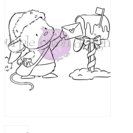
Mallen
Stempels
Stempelinkt
Stempelaccesoires
Papier (blokjes) &
Embellishments
Embellishment/bedeltjes
Mixed Media