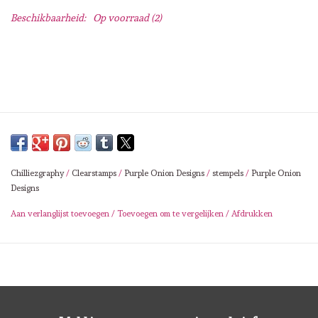
Lesia Zgharda
Beschikbaarheid:
Op voorraad
(2)
Magnolia
Zig Kuretake
OLO Markers
Impronte D'autore
Chilliezgraphy
/
Clearstamps
/
Purple Onion Designs
/
stempels
/
Purple Onion
Designs
Uitverkoop
Aan verlanglijst toevoegen
/
Toevoegen om te vergelijken
/
Afdrukken
Modascrap
Siliconen mal