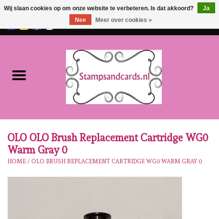
Wij slaan cookies op om onze website te verbeteren. Is dat akkoord?
Ja
Nee
Meer over cookies »
EUR
/
GBP
0 Artikelen - €0,00
Home
NIEUW!!
Pre-order
Karen Burniston
OLO OLO Brush Replacement Cartridge WG0
Warm Gray 0
Crealies
HOME
/
OLO BRUSH REPLACEMENT CARTRIDGE WG0 WARM GRAY 0
Workshops
Onze Merken