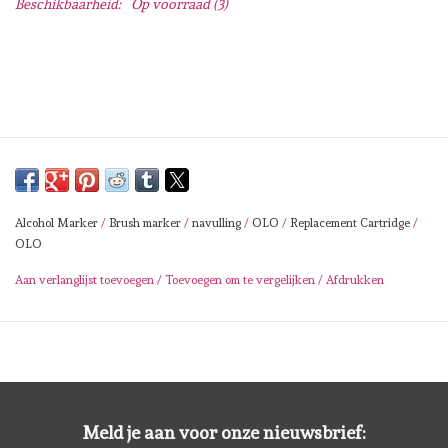
Beschikbaarheid:
Op voorraad
(3)
Lesia Zgharda
Magnolia
Zig Kuretake
OLO Markers
Alcohol Marker
/
Brush marker
/
navulling
/
OLO
/
Replacement Cartridge
/
Impronte D'autore
OLO
Aan verlanglijst toevoegen
/
Toevoegen om te vergelijken
/
Afdrukken
Uitverkoop
Modascrap
Siliconen mal
Meld je aan voor onze nieuwsbrief: