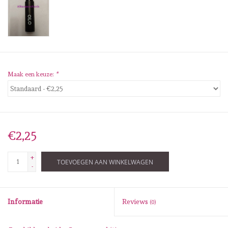
Diversen
Embossingpoeders
Inkleurbenodigdheden
Maak een keuze:
*
Lint
Lijm/ tape
€2,25
Gereedschap
+
TOEVOEGEN AAN WINKELWAGEN
-
Stansmachine en toebehoren
Informatie
Reviews
(0)
schudmateriaal