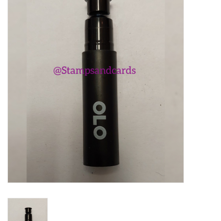
Mallen
Stempels
Stempelinkt
Stempelaccesoires
Papier (blokjes) &
Embellishments
Embellishment/bedeltjes
Mixed Media