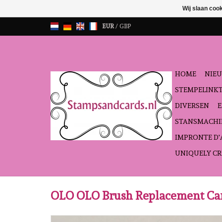
Wij slaan coo
EUR
/
GBP
HOME
NIEU
STEMPELINK
DIVERSEN
STANSMACHI
IMPRONTE D
UNIQUELY CR
OLO OLO Brush Replacement Car