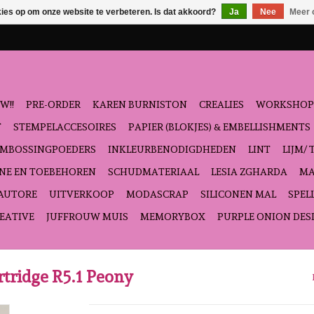
kies op om onze website te verbeteren. Is dat akkoord?
Ja
Nee
Meer 
W!!
PRE-ORDER
KAREN BURNISTON
CREALIES
WORKSHOP
T
STEMPELACCESOIRES
PAPIER (BLOKJES) & EMBELLISHMENTS
EMBOSSINGPOEDERS
INKLEURBENODIGDHEDEN
LINT
LIJM/ 
NE EN TOEBEHOREN
SCHUDMATERIAAL
LESIA ZGHARDA
MA
'AUTORE
UITVERKOOP
MODASCRAP
SILICONEN MAL
SPEL
EATIVE
JUFFROUW MUIS
MEMORYBOX
PURPLE ONION DES
tridge R5.1 Peony