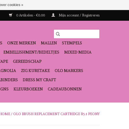
over cookies »
0 Artikelen - €0,00
Mijn account / Registreren
S
ONZE MERKEN
MALLEN
STEMPELS
EMBELLISHMENT/BEDELTJES
MIXED MEDIA
TAPE
GEREEDSCHAP
GNOLIA
ZIG KURETAKE
OLO MARKERS
LBINDERS
DRESS MY CRAFT
IGNS
KLEURBOEKEN
CADEAUBONNEN
HOME
/
OLO BRUSH REPLACEMENT CARTRIDGE R5.1 PEONY