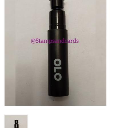
Mallen
Stempels
Stempelinkt
Stempelaccesoires
Papier (blokjes) &
Embellishments
Embellishment/bedeltjes
Mixed Media