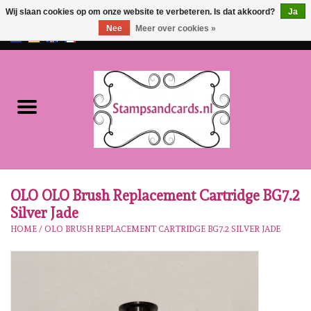
Wij slaan cookies op om onze website te verbeteren. Is dat akkoord?
Ja
Nee
Meer over cookies »
EUR
/
GBP
0 Artikelen - €0,00
Home
NIEUW!!
Pre-order
Karen Burniston
OLO OLO Brush Replacement Cartridge BG7.2
Silver Jade
Crealies
HOME
/
OLO BRUSH REPLACEMENT CARTRIDGE BG7.2 SILVER JADE
Workshops
Onze Merken