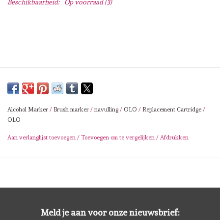
Beschikbaarheid:
Op voorraad
(3)
Lesia Zgharda
Magnolia
Zig Kuretake
OLO Markers
Alcohol Marker
/
Brush marker
/
navulling
/
OLO
/
Replacement Cartridge
/
Impronte D'autore
OLO
Aan verlanglijst toevoegen
/
Toevoegen om te vergelijken
/
Afdrukken
Uitverkoop
Modascrap
Siliconen mal
Meld je aan voor onze nieuwsbrief: