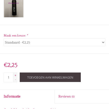
Diversen
Embossingpoeders
Inkleurbenodigdheden
Maak een keuze:
*
Lint
Lijm/ tape
€2,25
Gereedschap
+
TOEVOEGEN AAN WINKELWAGEN
-
Stansmachine en toebehoren
Informatie
Reviews
(0)
schudmateriaal