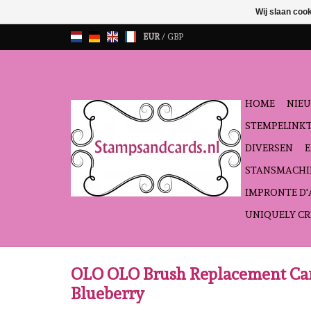
Wij slaan coo
EUR
/
GBP
HOME
NIEU
STEMPELINK
DIVERSEN
STANSMACHI
IMPRONTE D
UNIQUELY CR
OLO OLO Brush Replacement Car
Blueberry