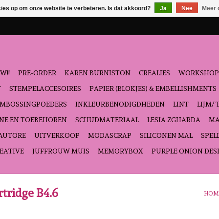
kies op om onze website te verbeteren. Is dat akkoord?
Ja
Nee
Meer 
W!!
PRE-ORDER
KAREN BURNISTON
CREALIES
WORKSHOP
T
STEMPELACCESOIRES
PAPIER (BLOKJES) & EMBELLISHMENTS
EMBOSSINGPOEDERS
INKLEURBENODIGDHEDEN
LINT
LIJM/ 
NE EN TOEBEHOREN
SCHUDMATERIAAL
LESIA ZGHARDA
MA
'AUTORE
UITVERKOOP
MODASCRAP
SILICONEN MAL
SPEL
EATIVE
JUFFROUW MUIS
MEMORYBOX
PURPLE ONION DES
tridge B4.6
HOM