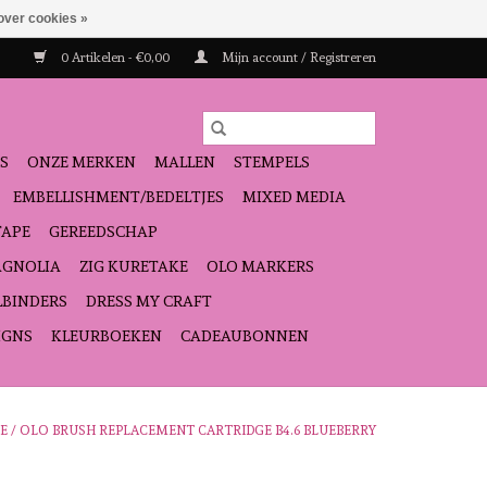
over cookies »
0 Artikelen - €0,00
Mijn account / Registreren
S
ONZE MERKEN
MALLEN
STEMPELS
EMBELLISHMENT/BEDELTJES
MIXED MEDIA
TAPE
GEREEDSCHAP
GNOLIA
ZIG KURETAKE
OLO MARKERS
LBINDERS
DRESS MY CRAFT
IGNS
KLEURBOEKEN
CADEAUBONNEN
E
/
OLO BRUSH REPLACEMENT CARTRIDGE B4.6 BLUEBERRY