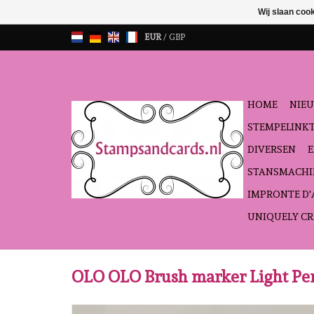
Wij slaan coo
EUR
/
GBP
HOME
NIEU
STEMPELINK
DIVERSEN
STANSMACHI
IMPRONTE D
UNIQUELY CR
OLO OLO Brush marker Light Pe