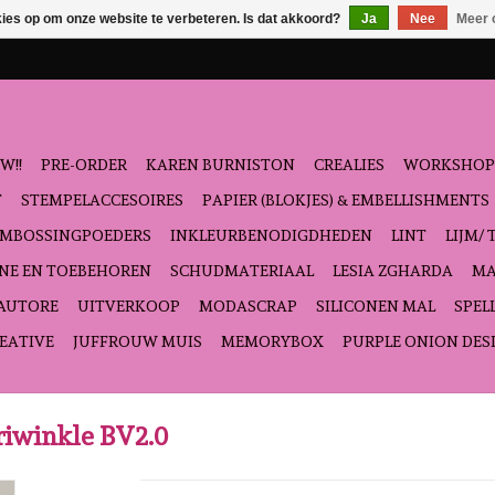
kies op om onze website te verbeteren. Is dat akkoord?
Ja
Nee
Meer 
W!!
PRE-ORDER
KAREN BURNISTON
CREALIES
WORKSHOP
T
STEMPELACCESOIRES
PAPIER (BLOKJES) & EMBELLISHMENTS
EMBOSSINGPOEDERS
INKLEURBENODIGDHEDEN
LINT
LIJM/ 
NE EN TOEBEHOREN
SCHUDMATERIAAL
LESIA ZGHARDA
MA
'AUTORE
UITVERKOOP
MODASCRAP
SILICONEN MAL
SPEL
EATIVE
JUFFROUW MUIS
MEMORYBOX
PURPLE ONION DES
riwinkle BV2.0