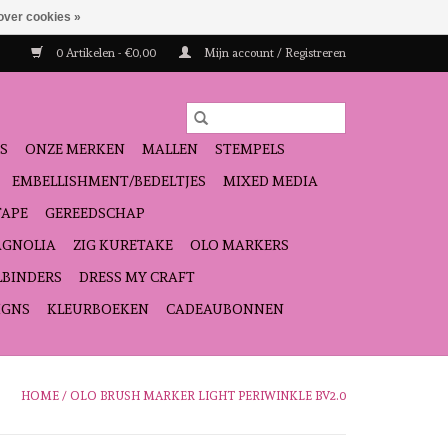
over cookies »
0 Artikelen - €0,00
Mijn account / Registreren
S
ONZE MERKEN
MALLEN
STEMPELS
EMBELLISHMENT/BEDELTJES
MIXED MEDIA
TAPE
GEREEDSCHAP
GNOLIA
ZIG KURETAKE
OLO MARKERS
LBINDERS
DRESS MY CRAFT
IGNS
KLEURBOEKEN
CADEAUBONNEN
HOME
/
OLO BRUSH MARKER LIGHT PERIWINKLE BV2.0