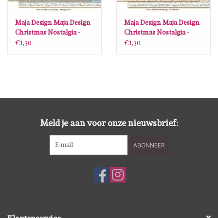
Maja Design Maja Design
Maja Design Maja Design
Christmas Nostalgia -
Christmas Nostalgia -
Always Snow- 1370 - 12
Traditions - 1371 - 12 x12
€1,30
€1,30
x12
Meld je aan voor onze nieuwsbrief:
ABONNEER