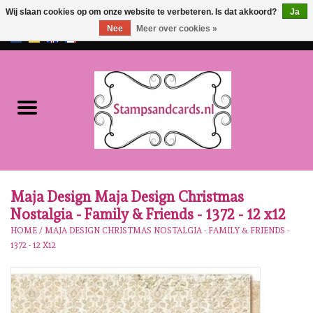
Wij slaan cookies op om onze website te verbeteren. Is dat akkoord?
Ja
Nee
Meer over cookies »
EUR
/
GBP
0 Artikelen - €0,00
Home
NIEUW!!
Pre-order
Karen Burniston
Maja Design Maja Design Christmas
Nostalgia - Family & Friends - 1372 - 12 x12
Crealies
HOME
/
MAJA DESIGN CHRISTMAS NOSTALGIA - FAMILY & FRIENDS -
1372 - 12 X12
Workshops
Onze Merken