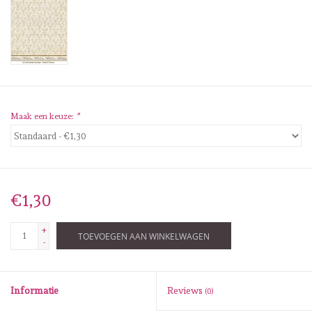
Diversen
Embossingpoeders
Inkleurbenodigdheden
Maak een keuze:
*
Lint
Lijm/ tape
€1,30
Gereedschap
+
TOEVOEGEN AAN WINKELWAGEN
Stansmachine en toebehoren
-
schudmateriaal
Informatie
Reviews
(0)