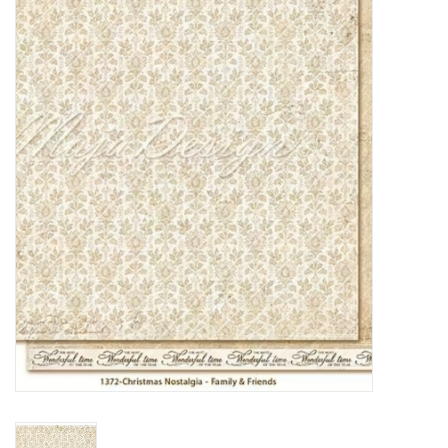
Mallen
Stempels
Stempelinkt
Stempelaccesoires
Papier (blokjes) &
Embellishments
Embellishment/bedeltjes
Mixed Media