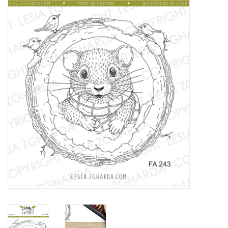
Mallen
Stempels
Stempelinkt
Stempelaccesoires
Papier (blokjes) &
Embellishments
Embellishment/bedeltjes
Mixed Media