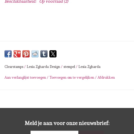
Beschikbaarheid:
Op voorraad
(2)
Lesia Zgharda
Magnolia
Zig Kuretake
OLO Markers
Clearstamps
/
Lesia Zgharda Design
/
stempel
/
Lesia Zgharda
Impronte D'autore
Aan verlanglijst toevoegen
/
Toevoegen om te vergelijken
/
Afdrukken
Uitverkoop
Modascrap
Siliconen mal
Meld je aan voor onze nieuwsbrief: