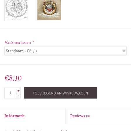
Diversen
Embossingpoeders
Inkleurbenodigdheden
Maak een keuze:
*
Lint
Lijm/ tape
€8,30
Gereedschap
+
TOEVOEGEN AAN WINKELWAGEN
-
Stansmachine en toebehoren
Informatie
Reviews
(0)
schudmateriaal