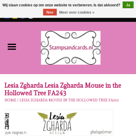
Wij slaan cookies op om onze website te verbeteren. Is dat akkoord?
Ja
Nee
Meer over cookies »
EUR
/
GBP
0 Artikelen - €0,00
Home
NIEUW!!
Pre-order
Karen Burniston
Lesia Zgharda Lesia Zgharda Mouse in the
Hollowed Tree FA243
Crealies
HOME
/
LESIA ZGHARDA MOUSE IN THE HOLLOWED TREE FA243
Workshops
Onze Merken