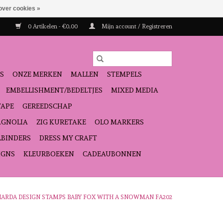
over cookies »
0 Artikelen - €0,00
Mijn account / Registreren
S
ONZE MERKEN
MALLEN
STEMPELS
EMBELLISHMENT/BEDELTJES
MIXED MEDIA
TAPE
GEREEDSCHAP
GNOLIA
ZIG KURETAKE
OLO MARKERS
LBINDERS
DRESS MY CRAFT
IGNS
KLEURBOEKEN
CADEAUBONNEN
HARDA DESIGN STAMPS BABY FOX WITH A SNOWMAN FA202