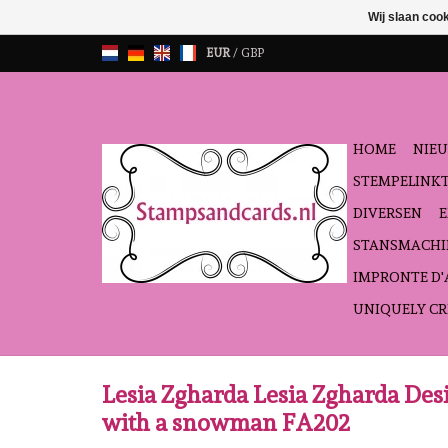
Wij slaan coo
EUR
/
GBP
HOME
NIEU
STEMPELINK
DIVERSEN
STANSMACHI
IMPRONTE D
UNIQUELY CR
Lesia Zgharda Lesia Zgharda Des
with a snowman FA202