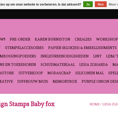
kies op om onze website te verbeteren. Is dat akkoord?
Ja
Nee
Meer 
W!!
PRE-ORDER
KAREN BURNISTON
CREALIES
WORKSHOP
T
STEMPELACCESOIRES
PAPIER (BLOKJES) & EMBELLISHMENTS
EMBOSSINGPOEDERS
INKLEURBENODIGDHEDEN
LINT
LIJM/ 
NE EN TOEBEHOREN
SCHUDMATERIAAL
LESIA ZGHARDA
MA
'AUTORE
UITVERKOOP
MODASCRAP
SILICONEN MAL
SPEL
EATIVE
JUFFROUW MUIS
MEMORYBOX
PURPLE ONION DES
ign Stamps Baby fox
HOME
/
LESIA ZG