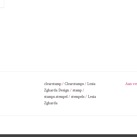
clearstamp
/
Clearstamps
/
Lesia
Aan ve
Zgharda Design
/
stamp
/
stamps.stempel
/
stempels
/
Lesia
Zgharda