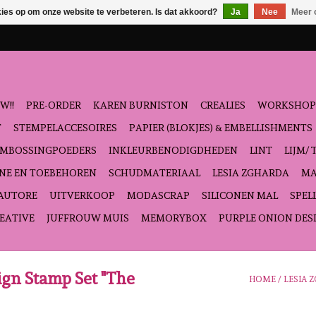
kies op om onze website te verbeteren. Is dat akkoord?
Ja
Nee
Meer 
W!!
PRE-ORDER
KAREN BURNISTON
CREALIES
WORKSHOP
T
STEMPELACCESOIRES
PAPIER (BLOKJES) & EMBELLISHMENTS
EMBOSSINGPOEDERS
INKLEURBENODIGDHEDEN
LINT
LIJM/ 
NE EN TOEBEHOREN
SCHUDMATERIAAL
LESIA ZGHARDA
MA
'AUTORE
UITVERKOOP
MODASCRAP
SILICONEN MAL
SPEL
EATIVE
JUFFROUW MUIS
MEMORYBOX
PURPLE ONION DES
ign Stamp Set "The
HOME
/
LESIA 