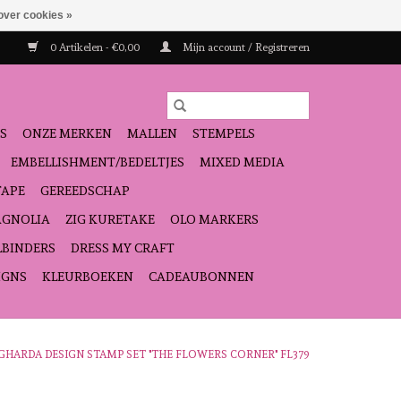
over cookies »
0 Artikelen - €0,00
Mijn account / Registreren
S
ONZE MERKEN
MALLEN
STEMPELS
EMBELLISHMENT/BEDELTJES
MIXED MEDIA
TAPE
GEREEDSCHAP
GNOLIA
ZIG KURETAKE
OLO MARKERS
LBINDERS
DRESS MY CRAFT
IGNS
KLEURBOEKEN
CADEAUBONNEN
ZGHARDA DESIGN STAMP SET "THE FLOWERS CORNER" FL379