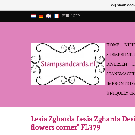
Wij slaan coo
EUR
/
GBP
HOME
NIEU
STEMPELINK
DIVERSEN
STANSMACHI
IMPRONTE D
UNIQUELY CR
Lesia Zgharda Lesia Zgharda Des
flowers corner" FL379