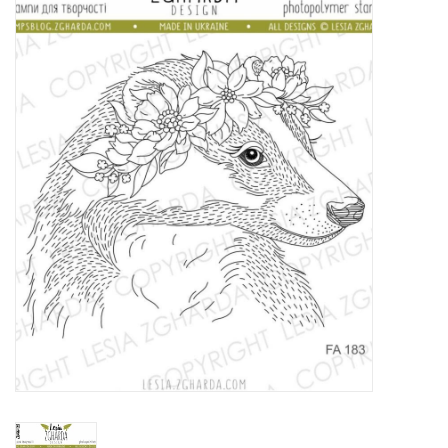
Mallen
Stempels
Stempelinkt
Stempelaccesoires
Papier (blokjes) &
Embellishments
Embellishment/bedeltjes
Mixed Media