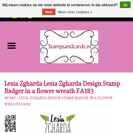
Wij slaan cookies op om onze website te verbeteren. Is dat akkoord?
Ja
Nee
Meer over cookies »
EUR
/
GBP
0 Artikelen - €0,00
Home
NIEUW!!
Pre-order
Karen Burniston
Lesia Zgharda Lesia Zgharda Design Stamp
Badger in a flower wreath FA183
Crealies
HOME
/
LESIA ZGHARDA DESIGN STAMP BADGER IN A FLOWER
WREATH FA183
Workshops
Onze Merken