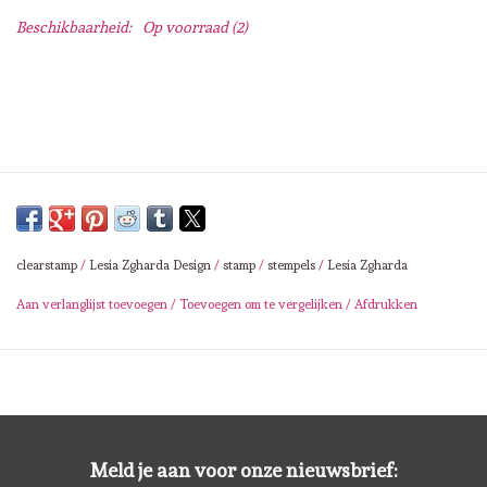
Lesia Zgharda
Beschikbaarheid:
Op voorraad
(2)
Magnolia
Zig Kuretake
OLO Markers
Impronte D'autore
clearstamp
/
Lesia Zgharda Design
/
stamp
/
stempels
/
Lesia Zgharda
Aan verlanglijst toevoegen
/
Toevoegen om te vergelijken
/
Afdrukken
Uitverkoop
Modascrap
Siliconen mal
Meld je aan voor onze nieuwsbrief: