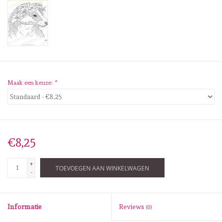
Diversen
Embossingpoeders
Inkleurbenodigdheden
Maak een keuze:
*
Lint
Lijm/ tape
€8,25
Gereedschap
+
TOEVOEGEN AAN WINKELWAGEN
Stansmachine en toebehoren
-
schudmateriaal
Informatie
Reviews
(0)