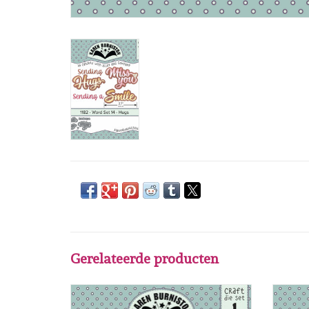
Gerelateerde producten
Karen Burniston Karen Burniston Happy
Kar
Birthday Shadow 1179