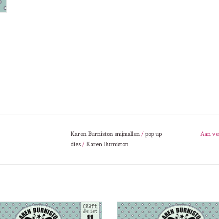
Karen Burniston snijmallen
/
pop up
Aan ve
dies
/
Karen Burniston
en Burniston Karen Burniston Big
Karen Burniston Karen Burniston 
Birthday Charms 1180
Animals 1181