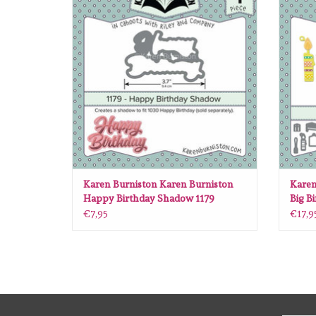
TOEVOEGEN AAN WINKELWAGEN
TO
Karen Burniston Karen Burniston
Karen
Happy Birthday Shadow 1179
Big B
€7,95
€17,9