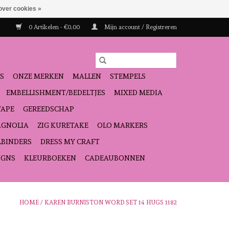
over cookies »
0 Artikelen - €0,00
Mijn account / Registreren
S
ONZE MERKEN
MALLEN
STEMPELS
EMBELLISHMENT/BEDELTJES
MIXED MEDIA
TAPE
GEREEDSCHAP
GNOLIA
ZIG KURETAKE
OLO MARKERS
LBINDERS
DRESS MY CRAFT
IGNS
KLEURBOEKEN
CADEAUBONNEN
HOME
/
KAREN BURNISTON WORD SET 14 HUGS 1182