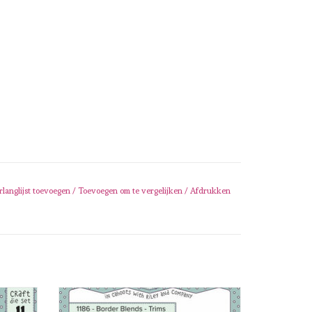
rlanglijst toevoegen
/
Toevoegen om te vergelijken
/
Afdrukken
Bayou
Karen Burniston Karen Burniston Border
Blends- Trims 1186