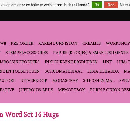
kies op om onze website te verbeteren. Is dat akkoord?
Ja
Nee
Meer 
W!!
PRE-ORDER
KAREN BURNISTON
CREALIES
WORKSHOP
T
STEMPELACCESOIRES
PAPIER (BLOKJES) & EMBELLISHMENTS
EMBOSSINGPOEDERS
INKLEURBENODIGDHEDEN
LINT
LIJM/ 
NE EN TOEBEHOREN
SCHUDMATERIAAL
LESIA ZGHARDA
MA
'AUTORE
UITVERKOOP
MODASCRAP
SILICONEN MAL
SPEL
EATIVE
JUFFROUW MUIS
MEMORYBOX
PURPLE ONION DES
n Word Set 14 Hugs