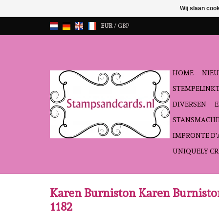
Wij slaan coo
EUR
/
GBP
HOME
NIEU
STEMPELINK
DIVERSEN
STANSMACHI
IMPRONTE D
UNIQUELY CR
Karen Burniston Karen Burnisto
1182