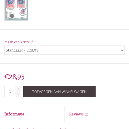
Diversen
Embossingpoeders
Inkleurbenodigdheden
Maak een keuze:
*
Lint
Lijm/ tape
€28,95
Gereedschap
+
TOEVOEGEN AAN WINKELWAGEN
-
Stansmachine en toebehoren
Informatie
Reviews
(0)
schudmateriaal