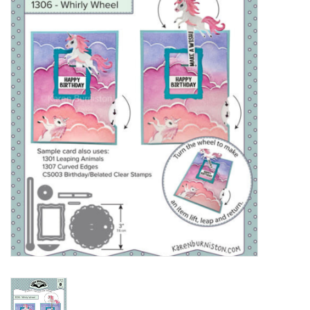
Mallen
Stempels
Stempelinkt
Stempelaccesoires
Papier (blokjes) &
Embellishments
Embellishment/bedeltjes
Mixed Media