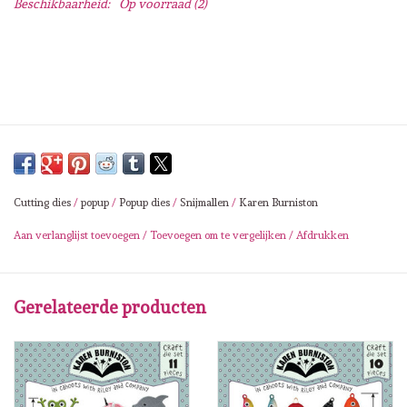
Beschikbaarheid:
Op voorraad
(2)
Lesia Zgharda
Magnolia
Zig Kuretake
OLO Markers
Cutting dies
/
popup
/
Popup dies
/
Snijmallen
/
Karen Burniston
Impronte D'autore
Aan verlanglijst toevoegen
/
Toevoegen om te vergelijken
/
Afdrukken
Uitverkoop
Gerelateerde producten
Modascrap
Siliconen mal