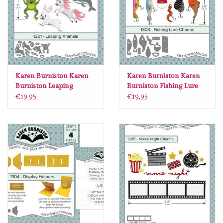
Spellbinders
Dress My Craft
Uniquely Creative
Karen Burniston Karen
Karen Burniston Karen
Burniston Leaping
Burniston Fishing Lure
Juffrouw Muis
Animals 1301
Charms 1303
€19,95
€19,95
Memorybox
Purple Onion Designs
Kleurboeken
Cadeaubonnen