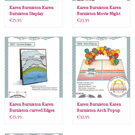
Karen Burniston Karen
Karen Burniston Karen
Burniston Display
Burniston Movie Night
Helpers die & stamp set
Charms 1305
€15,95
€23,95
1304
Karen Burniston Karen
Karen Burniston Karen
Burniston curved Edges
Burniston Arch Popup
1307
1308
€15,95
€32,95