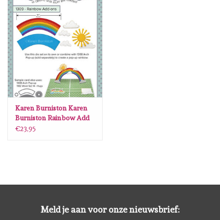
Karen Burniston Karen
Burniston Rainbow Add
ons 1309
€23,95
Meld je aan voor onze nieuwsbrief: