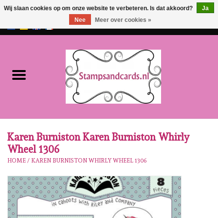
Wij slaan cookies op om onze website te verbeteren. Is dat akkoord?
Ja
Nee
Meer over cookies »
EUR
/
GBP
0 Artikelen - €0,00
Home
NIEUW!!
Pre-order
Karen Burniston
Karen Burniston Karen Burniston Whirly
Wheel 1306
Crealies
HOME
/
KAREN BURNISTON WHIRLY WHEEL 1306
Workshops
Onze Merken