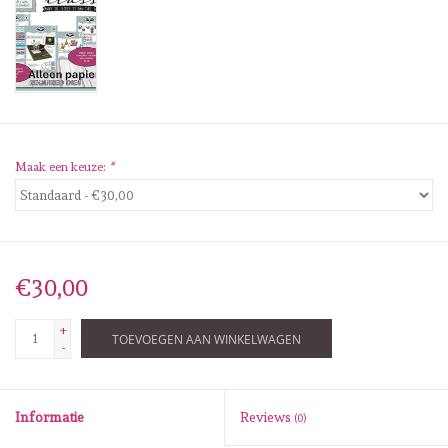
Diversen
Embossingpoeders
Inkleurbenodigdheden
Maak een keuze:
*
Lint
Lijm/ tape
€30,00
Gereedschap
+
TOEVOEGEN AAN WINKELWAGEN
Stansmachine en toebehoren
-
schudmateriaal
Informatie
Reviews
(0)