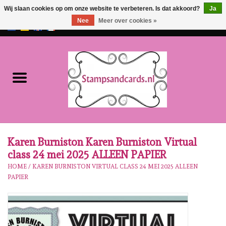
Wij slaan cookies op om onze website te verbeteren. Is dat akkoord?
Ja
Nee
Meer over cookies »
EUR
/
GBP
0 Artikelen - €0,00
Home
NIEUW!!
Pre-order
Karen Burniston
Karen Burniston Karen Burniston Virtual
class 24 mei 2025 ALLEEN PAPIER
Crealies
HOME
/
KAREN BURNISTON VIRTUAL CLASS 24 MEI 2025 ALLEEN
PAPIER
Workshops
Onze Merken