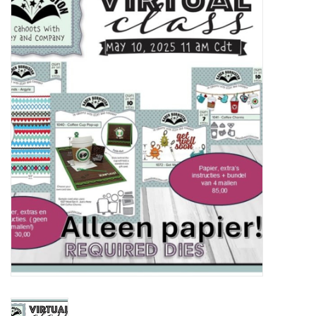
Mallen
Stempels
Stempelinkt
Stempelaccesoires
Papier (blokjes) &
Embellishments
Embellishment/bedeltjes
Mixed Media