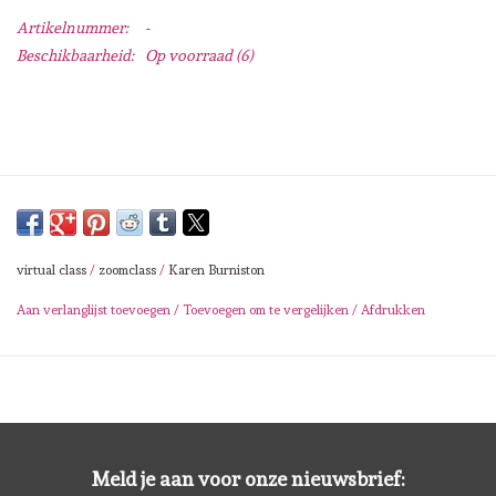
Lesia Zgharda
Artikelnummer:
-
Beschikbaarheid:
Op voorraad
(6)
Magnolia
Zig Kuretake
OLO Markers
Impronte D'autore
virtual class
/
zoomclass
/
Karen Burniston
Aan verlanglijst toevoegen
/
Toevoegen om te vergelijken
/
Afdrukken
Uitverkoop
Modascrap
Siliconen mal
Meld je aan voor onze nieuwsbrief: