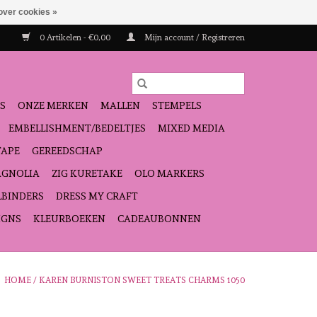
over cookies »
0 Artikelen - €0,00
Mijn account / Registreren
S
ONZE MERKEN
MALLEN
STEMPELS
EMBELLISHMENT/BEDELTJES
MIXED MEDIA
TAPE
GEREEDSCHAP
GNOLIA
ZIG KURETAKE
OLO MARKERS
LBINDERS
DRESS MY CRAFT
IGNS
KLEURBOEKEN
CADEAUBONNEN
HOME
/
KAREN BURNISTON SWEET TREATS CHARMS 1050