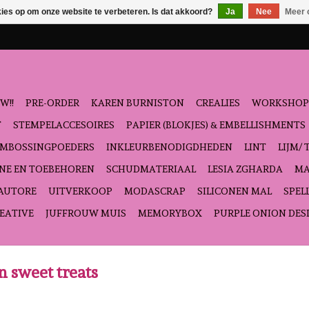
kies op om onze website te verbeteren. Is dat akkoord?
Ja
Nee
Meer 
W!!
PRE-ORDER
KAREN BURNISTON
CREALIES
WORKSHOP
T
STEMPELACCESOIRES
PAPIER (BLOKJES) & EMBELLISHMENTS
EMBOSSINGPOEDERS
INKLEURBENODIGDHEDEN
LINT
LIJM/ 
NE EN TOEBEHOREN
SCHUDMATERIAAL
LESIA ZGHARDA
MA
'AUTORE
UITVERKOOP
MODASCRAP
SILICONEN MAL
SPEL
EATIVE
JUFFROUW MUIS
MEMORYBOX
PURPLE ONION DES
 sweet treats