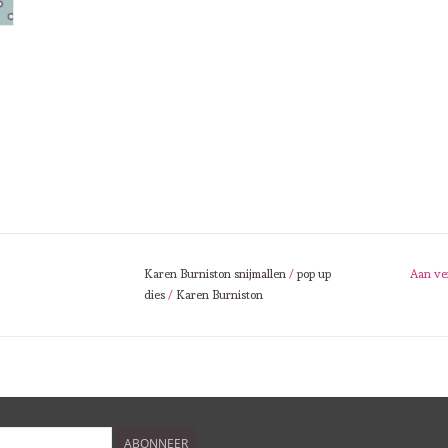
Karen Burniston snijmallen
/
pop up
Aan ve
dies
/
Karen Burniston
ABONNEER