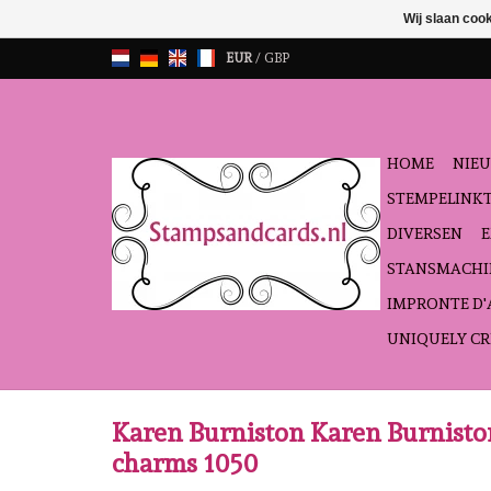
Wij slaan coo
EUR
/
GBP
HOME
NIEU
STEMPELINK
DIVERSEN
STANSMACHI
IMPRONTE D
UNIQUELY CR
Karen Burniston Karen Burniston
charms 1050