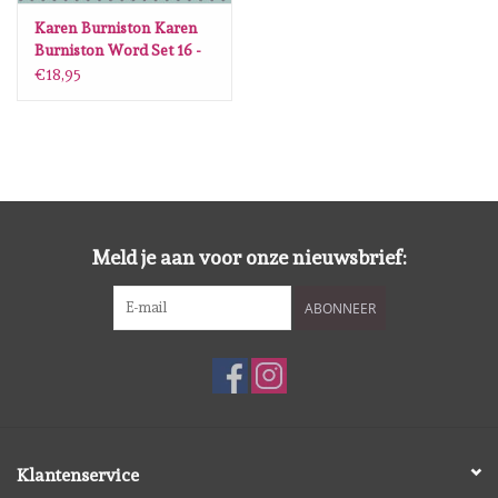
Karen Burniston Karen
Burniston Word Set 16 -
Beach Happy Hour 1229
€18,95
Meld je aan voor onze nieuwsbrief:
ABONNEER
Klantenservice