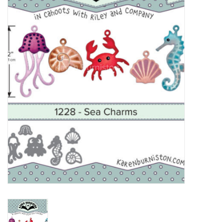
Mallen
Stempels
Stempelinkt
Stempelaccesoires
Papier (blokjes) &
Embellishments
Embellishment/bedeltjes
Mixed Media