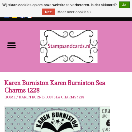
Wij slaan cookies op om onze website te verbeteren. Is dat akkoord?
Ja
Nee
Meer over cookies »
EUR
/
GBP
0 Artikelen - €0,00
Home
NIEUW!!
Pre-order
Karen Burniston
Karen Burniston Karen Burniston Sea
Charms 1228
Crealies
HOME
/
KAREN BURNISTON SEA CHARMS 1228
Workshops
Onze Merken