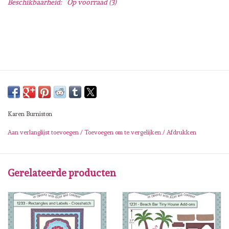
Beschikbaarheid:
Op voorraad
(3)
Lesia Zgharda
Magnolia
Zig Kuretake
OLO Markers
Karen Burniston
Impronte D'autore
Aan verlanglijst toevoegen
/
Toevoegen om te vergelijken
/
Afdrukken
Uitverkoop
Gerelateerde producten
Modascrap
Siliconen mal