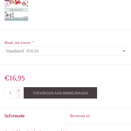
Diversen
Embossingpoeders
Inkleurbenodigdheden
Maak een keuze:
*
Lint
Lijm/ tape
€16,95
Gereedschap
+
TOEVOEGEN AAN WINKELWAGEN
-
Stansmachine en toebehoren
Informatie
Reviews
(0)
schudmateriaal