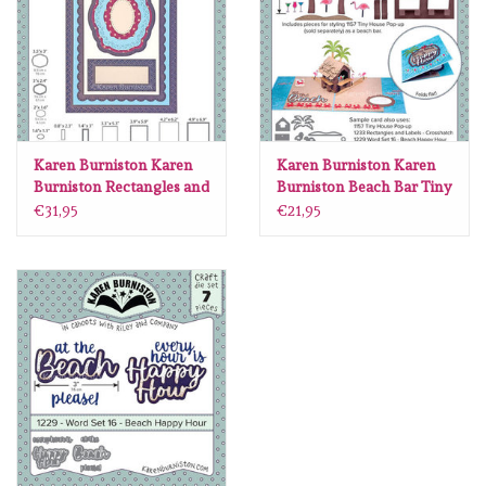
Spellbinders
Dress My Craft
Uniquely Creative
Karen Burniston Karen
Karen Burniston Karen
Burniston Rectangles and
Burniston Beach Bar Tiny
Juffrouw Muis
Labels - Crosshatch 1233
House Add-Ons 1231
€31,95
€21,95
Memorybox
Purple Onion Designs
Kleurboeken
Cadeaubonnen