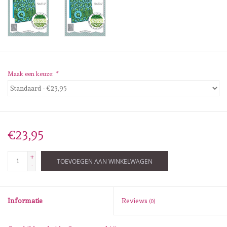
Diversen
Embossingpoeders
Inkleurbenodigdheden
Maak een keuze:
*
Lint
Lijm/ tape
€23,95
Gereedschap
+
TOEVOEGEN AAN WINKELWAGEN
-
Stansmachine en toebehoren
Informatie
Reviews
(0)
schudmateriaal