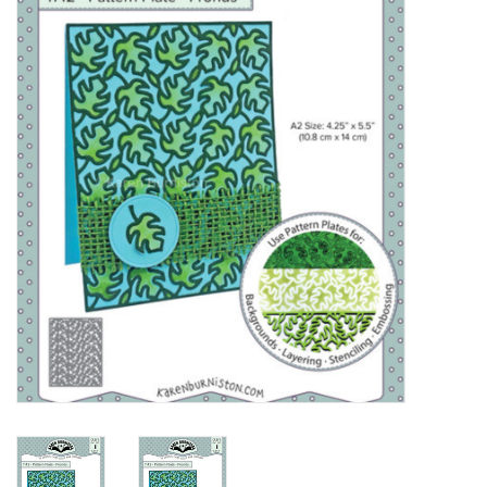
Mallen
Stempels
Stempelinkt
Stempelaccesoires
Papier (blokjes) &
Embellishments
Embellishment/bedeltjes
Mixed Media