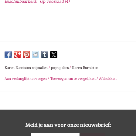
Beschikbaarheid:
Op voorraad
(4)
Lesia Zgharda
Magnolia
Zig Kuretake
OLO Markers
Karen Burniston snijmallen
/
pop up dies
/
Karen Burniston
Impronte D'autore
Aan verlanglijst toevoegen
/
Toevoegen om te vergelijken
/
Afdrukken
Uitverkoop
Modascrap
Siliconen mal
Meld je aan voor onze nieuwsbrief: