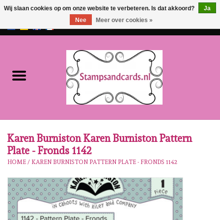
Wij slaan cookies op om onze website te verbeteren. Is dat akkoord?
Ja
Nee
Meer over cookies »
EUR
/
GBP
0 Artikelen - €0,00
Home
NIEUW!!
Pre-order
Karen Burniston
Karen Burniston Karen Burniston Pattern
Plate - Fronds 1142
Crealies
HOME
/
KAREN BURNISTON PATTERN PLATE - FRONDS 1142
Workshops
Onze Merken