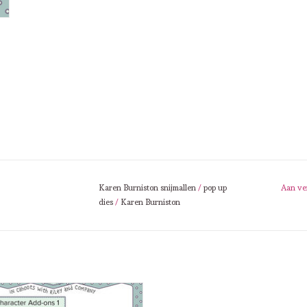
Karen Burniston snijmallen
/
pop up
Aan ve
dies
/
Karen Burniston
Burniston Karen Burniston Character
Add - Ons 1 - Halloween 1175