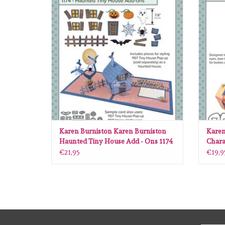
TOEVOEGEN AAN WINKELWAGEN
TO
Karen Burniston Karen Burniston
Karen
Haunted Tiny House Add - Ons 1174
Chara
1175
€21,95
€19,9