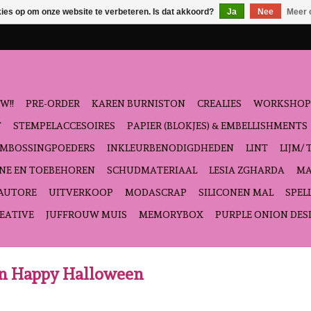
kies op om onze website te verbeteren. Is dat akkoord?
Ja
Nee
Meer 
W!!
PRE-ORDER
KAREN BURNISTON
CREALIES
WORKSHOP
T
STEMPELACCESOIRES
PAPIER (BLOKJES) & EMBELLISHMENTS
EMBOSSINGPOEDERS
INKLEURBENODIGDHEDEN
LINT
LIJM/ 
NE EN TOEBEHOREN
SCHUDMATERIAAL
LESIA ZGHARDA
MA
'AUTORE
UITVERKOOP
MODASCRAP
SILICONEN MAL
SPEL
EATIVE
JUFFROUW MUIS
MEMORYBOX
PURPLE ONION DES
on Happy Halloween