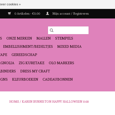
over cookies »
0 Artikelen - €0,00
Mijn account / Registreren
S
ONZE MERKEN
MALLEN
STEMPELS
EMBELLISHMENT/BEDELTJES
MIXED MEDIA
TAPE
GEREEDSCHAP
GNOLIA
ZIG KURETAKE
OLO MARKERS
LBINDERS
DRESS MY CRAFT
IGNS
KLEURBOEKEN
CADEAUBONNEN
HOME
/
KAREN BURNISTON HAPPY HALLOWEEN 1168