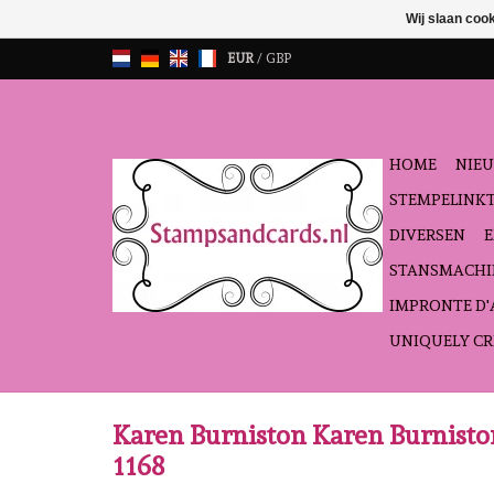
Wij slaan coo
EUR
/
GBP
HOME
NIEU
STEMPELINK
DIVERSEN
STANSMACHI
IMPRONTE D
UNIQUELY CR
Karen Burniston Karen Burnist
1168