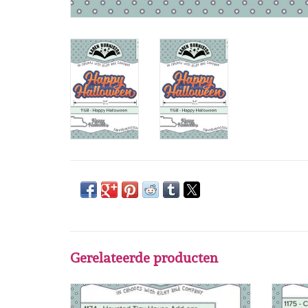
Gerelateerde producten
Karen Burniston Karen Burniston Haunted
Karen 
Tiny House Add - Ons 1174