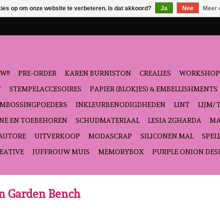
kies op om onze website te verbeteren. Is dat akkoord?
Ja
Nee
Meer 
W!!
PRE-ORDER
KAREN BURNISTON
CREALIES
WORKSHOP
T
STEMPELACCESOIRES
PAPIER (BLOKJES) & EMBELLISHMENTS
EMBOSSINGPOEDERS
INKLEURBENODIGDHEDEN
LINT
LIJM/ 
NE EN TOEBEHOREN
SCHUDMATERIAAL
LESIA ZGHARDA
MA
'AUTORE
UITVERKOOP
MODASCRAP
SILICONEN MAL
SPEL
EATIVE
JUFFROUW MUIS
MEMORYBOX
PURPLE ONION DES
on Garden Bench