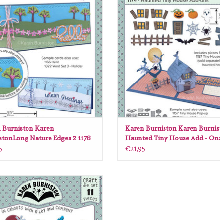
EVOEGEN AAN WINKELWAGEN
TOEVOEGEN AAN WINKELWA
 Burniston Karen
Karen Burniston Karen Burnis
stonLong Nature Edges 2 1178
Haunted Tiny House Add - Ons
5
€21,95
n Burniston Karen Burniston Tiny
Gnomes 1165
EVOEGEN AAN WINKELWAGEN