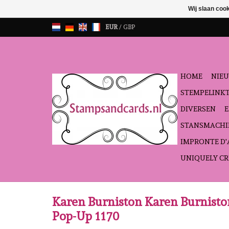
Wij slaan coo
EUR
/
GBP
HOME
NIEU
STEMPELINK
DIVERSEN
STANSMACHI
IMPRONTE D
UNIQUELY CR
Karen Burniston Karen Burnist
Pop-Up 1170