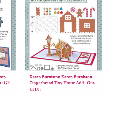
GEN
TOEVOEGEN AAN WINKELWAGEN
ton
Karen Burniston Karen Burniston
 1174
Gingerbread Tiny House Add - Ons
1173
€21,95