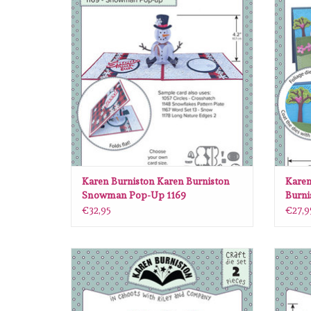
TOEVOEGEN AAN WINKELWAGEN
TO
Karen Burniston Karen Burniston
Karen
Snowman Pop-Up 1169
Burni
€32,95
€27,9
Karen Burniston Karen Burniston Hello 1166
Kare
TOEVOEGEN AAN WINKELWAGEN
TO