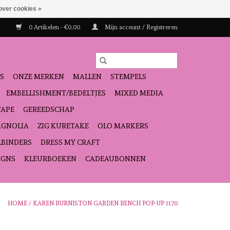
over cookies »
0 Artikelen - €0,00
Mijn account / Registreren
S
ONZE MERKEN
MALLEN
STEMPELS
EMBELLISHMENT/BEDELTJES
MIXED MEDIA
TAPE
GEREEDSCHAP
GNOLIA
ZIG KURETAKE
OLO MARKERS
LBINDERS
DRESS MY CRAFT
IGNS
KLEURBOEKEN
CADEAUBONNEN
HOME
/
KAREN BURNISTON GARDEN BENCH POP-UP 1170