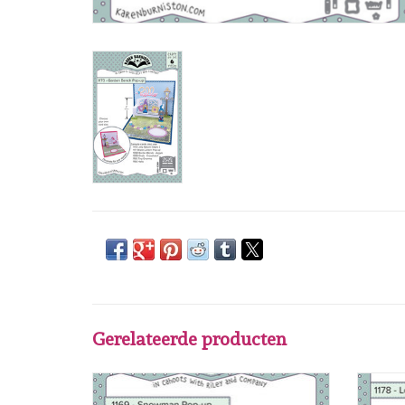
Gerelateerde producten
Karen Burniston Karen Burniston Snowman
Kare
Pop-Up 1169