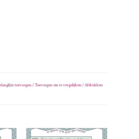
rlanglijst toevoegen
/
Toevoegen om te vergelijken
/
Afdrukken
Haunted
Karen Burniston Karen Burniston
Gingerbread Tiny House Add - Ons 1173