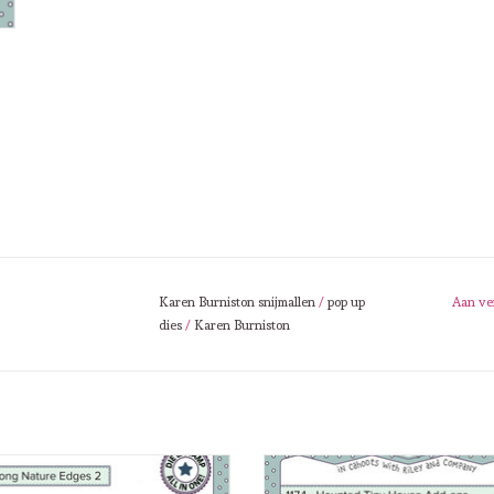
Karen Burniston snijmallen
/
pop up
Aan ve
dies
/
Karen Burniston
n Burniston Karen BurnistonLong
Karen Burniston Karen Burniston 
Nature Edges 2 1178
Tiny House Add - Ons 1174