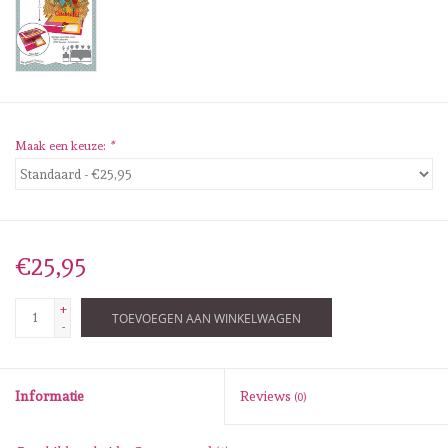
Diversen
Embossingpoeders
Inkleurbenodigdheden
Maak een keuze:
*
Lint
Lijm/ tape
€25,95
Gereedschap
+
TOEVOEGEN AAN WINKELWAGEN
-
Stansmachine en toebehoren
Informatie
Reviews
(0)
schudmateriaal