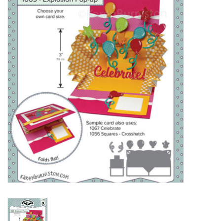
Mallen
Stempels
Stempelinkt
Stempelaccesoires
Papier (blokjes) &
Embellishments
Embellishment/bedeltjes
Mixed Media