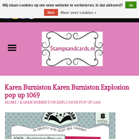
Wij slaan cookies op om onze website te verbeteren. Is dat akkoord?
Ja
Nee
Meer over cookies »
EUR
/
GBP
0 Artikelen - €0,00
Home
NIEUW!!
Pre-order
Karen Burniston
Karen Burniston Karen Burniston Explosion
pop up 1069
Crealies
HOME
/
KAREN BURNISTON EXPLOSION POP UP 1069
Workshops
Onze Merken