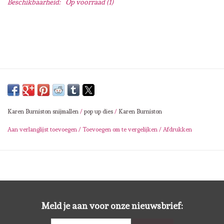
Beschikbaarheid:
Op voorraad
(1)
Lesia Zgharda
Magnolia
Zig Kuretake
OLO Markers
Karen Burniston snijmallen
/
pop up dies
/
Karen Burniston
Impronte D'autore
Aan verlanglijst toevoegen
/
Toevoegen om te vergelijken
/
Afdrukken
Uitverkoop
Modascrap
Siliconen mal
Meld je aan voor onze nieuwsbrief: