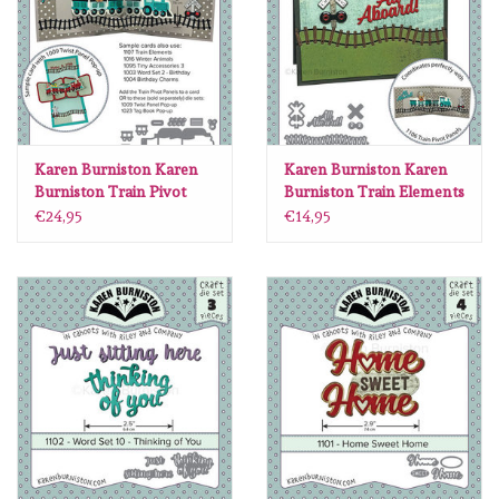
Spellbinders
Dress My Craft
Uniquely Creative
Karen Burniston Karen
Karen Burniston Karen
Burniston Train Pivot
Burniston Train Elements
Juffrouw Muis
Panels 1106
1107
€24,95
€14,95
Memorybox
Purple Onion Designs
Kleurboeken
Cadeaubonnen