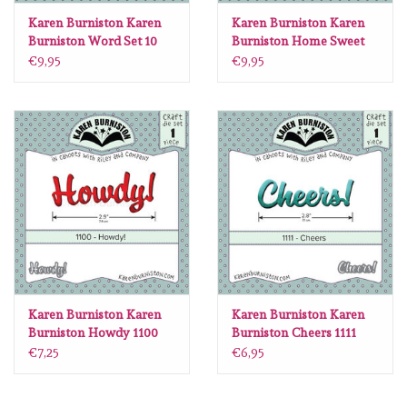
Karen Burniston Karen
Karen Burniston Karen
Burniston Word Set 10
Burniston Home Sweet
Thinking of you 1102
Home 1101
€9,95
€9,95
Karen Burniston Karen
Karen Burniston Karen
Burniston Howdy 1100
Burniston Cheers 1111
€7,25
€6,95