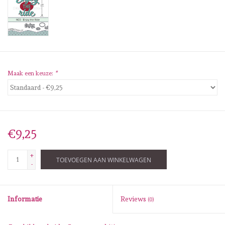
Diversen
Embossingpoeders
Inkleurbenodigdheden
Maak een keuze:
*
Lint
Lijm/ tape
€9,25
Gereedschap
+
TOEVOEGEN AAN WINKELWAGEN
-
Stansmachine en toebehoren
Informatie
Reviews
(0)
schudmateriaal