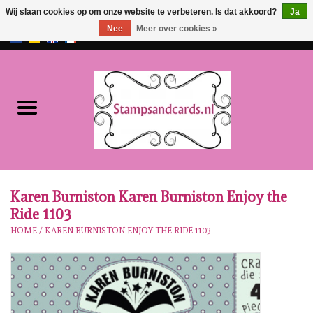
Wij slaan cookies op om onze website te verbeteren. Is dat akkoord?
Ja
Nee
Meer over cookies »
EUR
/
GBP
0 Artikelen - €0,00
Home
NIEUW!!
Pre-order
Karen Burniston
Karen Burniston Karen Burniston Enjoy the
Ride 1103
Crealies
HOME
/
KAREN BURNISTON ENJOY THE RIDE 1103
Workshops
Onze Merken