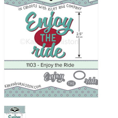
Mallen
Stempels
Stempelinkt
Stempelaccesoires
Papier (blokjes) &
Embellishments
Embellishment/bedeltjes
Mixed Media