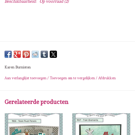
Beschikbaarheid:
Op voorraad
(2)
Lesia Zgharda
Magnolia
Zig Kuretake
OLO Markers
Karen Burniston
Impronte D'autore
Aan verlanglijst toevoegen
/
Toevoegen om te vergelijken
/
Afdrukken
Uitverkoop
Gerelateerde producten
Modascrap
Siliconen mal