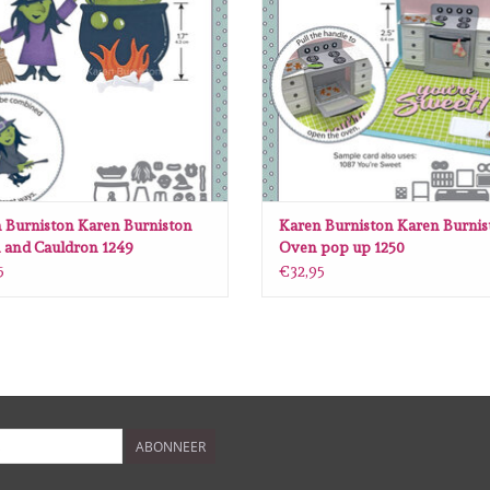
 Burniston Karen Burniston
Karen Burniston Karen Burnis
 and Cauldron 1249
Oven pop up 1250
5
€32,95
ABONNEER