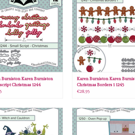
EVOEGEN AAN WINKELWAGEN
TOEVOEGEN AAN WINKELWA
 Burniston Karen Burniston
Karen Burniston Karen Burnis
 script Christmas 1244
Christmas Borders 1 1245
5
€28,95
Burniston Karen Burniston Witch and
Karen Burniston Karen Burniston O
Cauldron 1249
up 1250
EVOEGEN AAN WINKELWAGEN
TOEVOEGEN AAN WINKELWA