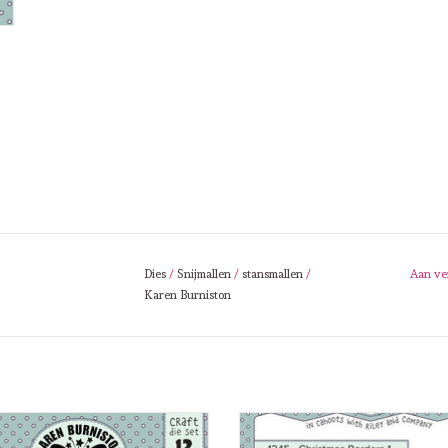
Dies
/
Snijmallen
/
stansmallen
/
Aan ve
Karen Burniston
urniston Karen Burniston small script
Karen Burniston Karen Burniston Ch
Christmas 1244
Borders 1 1245