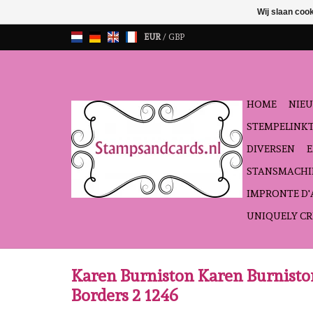
Wij slaan coo
EUR
/
GBP
HOME
NIEU
STEMPELINK
DIVERSEN
STANSMACHI
IMPRONTE D
UNIQUELY CR
Karen Burniston Karen Burnisto
Borders 2 1246