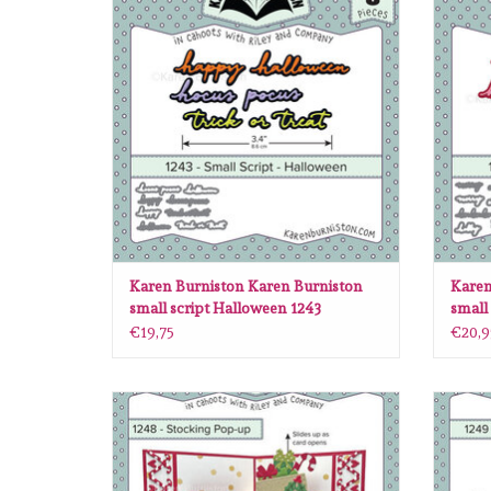
TOEVOEGEN AAN WINKELWAGEN
TO
Karen Burniston Karen Burniston
Karen
small script Halloween 1243
small
€19,75
€20,9
Karen Burniston Karen Burniston Stocking
Karen 
pop up 1248
TOEVOEGEN AAN WINKELWAGEN
TO