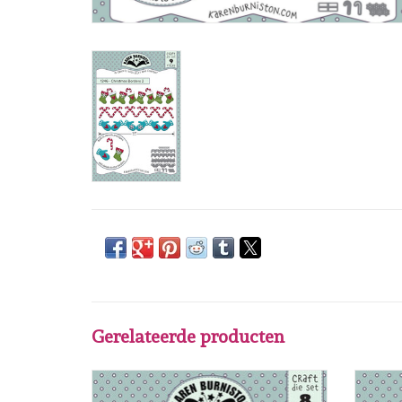
Gerelateerde producten
Karen Burniston Karen Burniston small script
Karen B
Halloween 1243