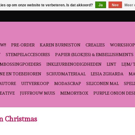
kies op om onze website te verbeteren. Is dat akkoord?
Ja
Nee
Meer 
W!!
PRE-ORDER
KAREN BURNISTON
CREALIES
WORKSHOP
T
STEMPELACCESOIRES
PAPIER (BLOKJES) & EMBELLISHMENTS
EMBOSSINGPOEDERS
INKLEURBENODIGDHEDEN
LINT
LIJM/ 
NE EN TOEBEHOREN
SCHUDMATERIAAL
LESIA ZGHARDA
MA
'AUTORE
UITVERKOOP
MODASCRAP
SILICONEN MAL
SPEL
EATIVE
JUFFROUW MUIS
MEMORYBOX
PURPLE ONION DES
n Christmas