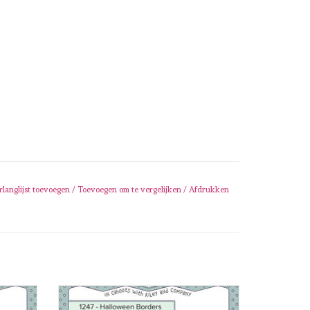
rlanglijst toevoegen
/
Toevoegen om te vergelijken
/
Afdrukken
ristmas
Karen Burniston Karen Burniston Halloween
Borders 1247