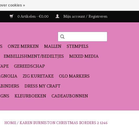
over cookies »
0 Artikelen - €0,00
Mijn account / Registreren
S
ONZE MERKEN
MALLEN
STEMPELS
EMBELLISHMENT/BEDELTJES
MIXED MEDIA
TAPE
GEREEDSCHAP
GNOLIA
ZIG KURETAKE
OLO MARKERS
LBINDERS
DRESS MY CRAFT
IGNS
KLEURBOEKEN
CADEAUBONNEN
HOME
/
KAREN BURNISTON CHRISTMAS BORDERS 2 1246