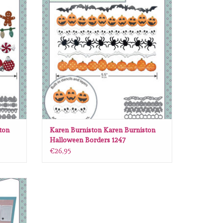
GEN
TOEVOEGEN AAN WINKELWAGEN
ton
Karen Burniston Karen Burniston
Halloween Borders 1247
€26,95
ven pop
GEN