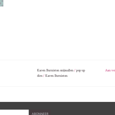
Karen Burniston snijmallen
/
pop up
Aan ve
dies
/
Karen Burniston
ABONNEER