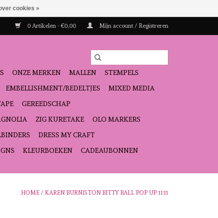
over cookies »
0 Artikelen - €0,00
Mijn account / Registreren
S
ONZE MERKEN
MALLEN
STEMPELS
EMBELLISHMENT/BEDELTJES
MIXED MEDIA
TAPE
GEREEDSCHAP
GNOLIA
ZIG KURETAKE
OLO MARKERS
LBINDERS
DRESS MY CRAFT
IGNS
KLEURBOEKEN
CADEAUBONNEN
HOME
/
KAREN BURNISTON BITTY BALL POP UP 1131