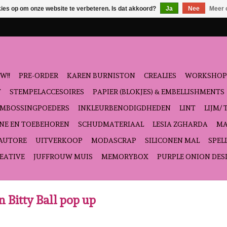
kies op om onze website te verbeteren. Is dat akkoord?
Ja
Nee
Meer 
W!!
PRE-ORDER
KAREN BURNISTON
CREALIES
WORKSHOP
T
STEMPELACCESOIRES
PAPIER (BLOKJES) & EMBELLISHMENTS
EMBOSSINGPOEDERS
INKLEURBENODIGDHEDEN
LINT
LIJM/ 
NE EN TOEBEHOREN
SCHUDMATERIAAL
LESIA ZGHARDA
MA
'AUTORE
UITVERKOOP
MODASCRAP
SILICONEN MAL
SPEL
EATIVE
JUFFROUW MUIS
MEMORYBOX
PURPLE ONION DES
 Bitty Ball pop up