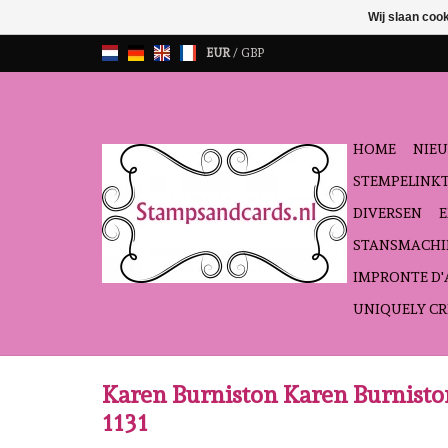
Wij slaan coo
EUR
/
GBP
HOME
NIEU
STEMPELINK
DIVERSEN
STANSMACHI
IMPRONTE D
UNIQUELY CR
Karen Burniston Karen Burniston
1131