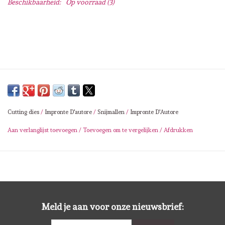
Beschikbaarheid:
Op voorraad
(3)
Lesia Zgharda
Magnolia
Zig Kuretake
OLO Markers
Cutting dies
/
Impronte D'autore
/
Snijmallen
/
Impronte D'Autore
Impronte D'autore
Aan verlanglijst toevoegen
/
Toevoegen om te vergelijken
/
Afdrukken
Uitverkoop
Modascrap
Siliconen mal
Meld je aan voor onze nieuwsbrief: