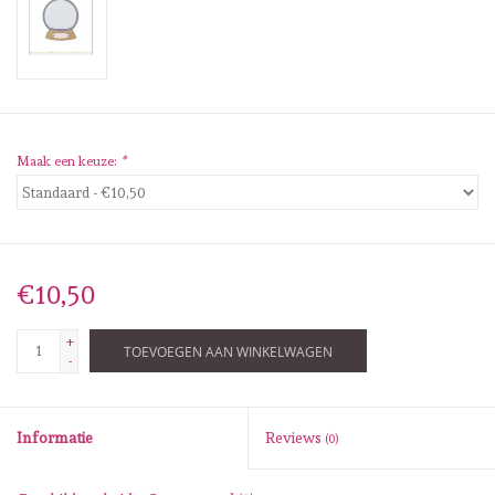
Diversen
Embossingpoeders
Inkleurbenodigdheden
Maak een keuze:
*
Lint
Lijm/ tape
€10,50
Gereedschap
+
TOEVOEGEN AAN WINKELWAGEN
-
Stansmachine en toebehoren
Informatie
Reviews
(0)
schudmateriaal