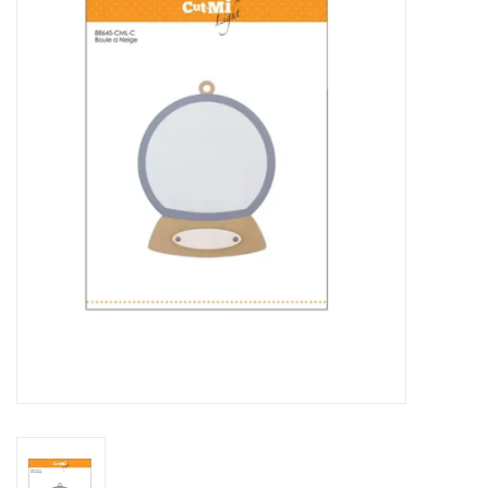
Mallen
Stempels
Stempelinkt
Stempelaccesoires
Papier (blokjes) &
Embellishments
Embellishment/bedeltjes
Mixed Media