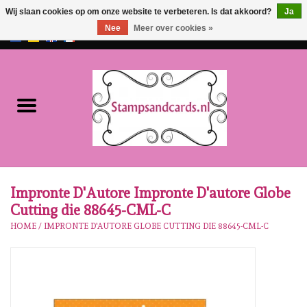
Wij slaan cookies op om onze website te verbeteren. Is dat akkoord?
Ja
Nee
Meer over cookies »
EUR
/
GBP
0 Artikelen - €0,00
Home
NIEUW!!
Pre-order
Karen Burniston
Impronte D'Autore Impronte D'autore Globe
Cutting die 88645-CML-C
Crealies
HOME
/
IMPRONTE D'AUTORE GLOBE CUTTING DIE 88645-CML-C
Workshops
Onze Merken