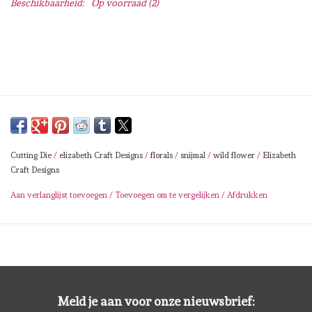
Beschikbaarheid:
Op voorraad
(2)
Lesia Zgharda
Magnolia
Zig Kuretake
OLO Markers
Cutting Die
/
elizabeth Craft Designs
/
florals
/
snijmal
/
wild flower
/
Elizabeth
Impronte D'autore
Craft Designs
Aan verlanglijst toevoegen
/
Toevoegen om te vergelijken
/
Afdrukken
Uitverkoop
Modascrap
Siliconen mal
Meld je aan voor onze nieuwsbrief: