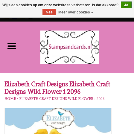
Wij slaan cookies op om onze website te verbeteren. Is dat akkoord?
Ja
Nee
Meer over cookies »
EUR
/
GBP
0 Artikelen - €0,00
Home
NIEUW!!
Pre-order
Karen Burniston
Elizabeth Craft Designs Elizabeth Craft
Designs Wild Flower 1 2096
Crealies
HOME
/
ELIZABETH CRAFT DESIGNS WILD FLOWER 1 2096
Workshops
Onze Merken