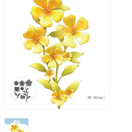
Mallen
Stempels
Stempelinkt
Stempelaccesoires
Papier (blokjes) &
Embellishments
Embellishment/bedeltjes
Mixed Media