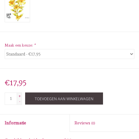
Diversen
Embossingpoeders
Inkleurbenodigdheden
Maak een keuze:
*
Lint
Lijm/ tape
€17,95
Gereedschap
+
TOEVOEGEN AAN WINKELWAGEN
-
Stansmachine en toebehoren
Informatie
Reviews
(0)
schudmateriaal