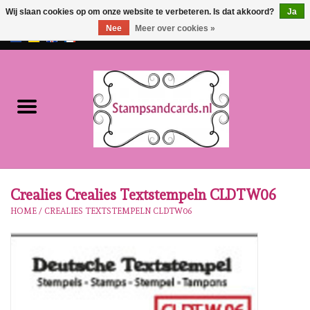
Wij slaan cookies op om onze website te verbeteren. Is dat akkoord?
Ja
Nee
Meer over cookies »
EUR
/
GBP
0 Artikelen - €0,00
Home
NIEUW!!
Pre-order
Karen Burniston
Crealies Crealies Textstempeln CLDTW06
HOME
/
CREALIES TEXTSTEMPELN CLDTW06
Crealies
Workshops
Onze Merken