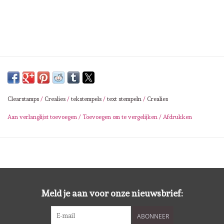
Lesia Zgharda
Magnolia
Zig Kuretake
OLO Markers
Clearstamps
/
Crealies
/
tekstempels
/
text stempeln
/
Crealies
Impronte D'autore
Aan verlanglijst toevoegen
/
Toevoegen om te vergelijken
/
Afdrukken
Uitverkoop
Modascrap
Meld je aan voor onze nieuwsbrief:
Siliconen mal
ABONNEER