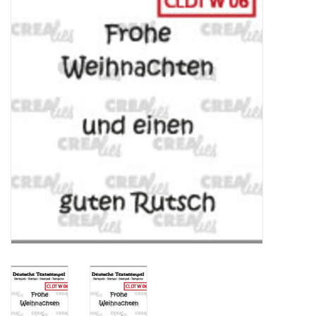
Mallen
Stempels
Stempelinkt
Stempelaccesoires
Papier (blokjes) &
Embellishments
Embellishment/bedeltjes
Mixed Media