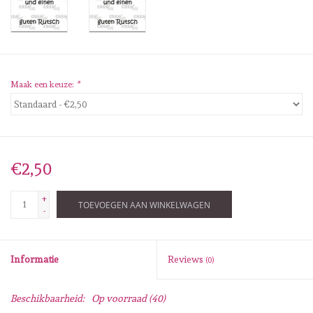
Diversen
Embossingpoeders
Inkleurbenodigdheden
Maak een keuze:
*
Lint
Lijm/ tape
€2,50
+
Gereedschap
TOEVOEGEN AAN WINKELWAGEN
-
Stansmachine en toebehoren
Informatie
Reviews
(0)
schudmateriaal
Beschikbaarheid:
Op voorraad
(40)