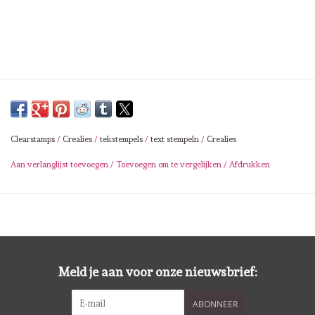
Lesia Zgharda
Magnolia
Zig Kuretake
OLO Markers
Clearstamps
/
Crealies
/
tekstempels
/
text stempeln
/
Crealies
Impronte D'autore
Aan verlanglijst toevoegen
/
Toevoegen om te vergelijken
/
Afdrukken
Uitverkoop
Modascrap
Meld je aan voor onze nieuwsbrief:
Siliconen mal
ABONNEER