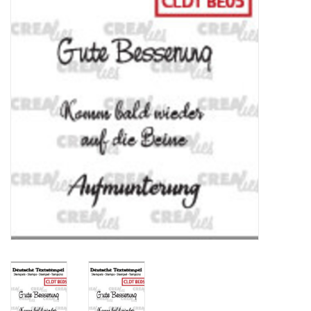
Mallen
Stempels
Stempelinkt
Stempelaccesoires
Papier (blokjes) &
Embellishments
Embellishment/bedeltjes
Mixed Media