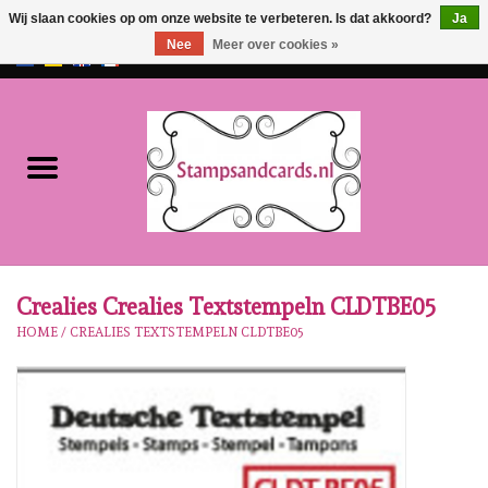
Wij slaan cookies op om onze website te verbeteren. Is dat akkoord?
Ja
Nee
Meer over cookies »
EUR
/
GBP
0 Artikelen - €0,00
Home
NIEUW!!
Pre-order
Karen Burniston
Crealies Crealies Textstempeln CLDTBE05
HOME
/
CREALIES TEXTSTEMPELN CLDTBE05
Crealies
Workshops
Onze Merken