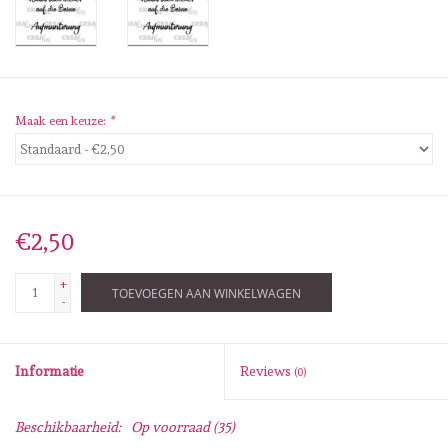
Diversen
Embossingpoeders
Inkleurbenodigdheden
Maak een keuze:
*
Lint
Lijm/ tape
€2,50
+
Gereedschap
TOEVOEGEN AAN WINKELWAGEN
-
Stansmachine en toebehoren
Informatie
Reviews
(0)
schudmateriaal
Beschikbaarheid:
Op voorraad
(35)