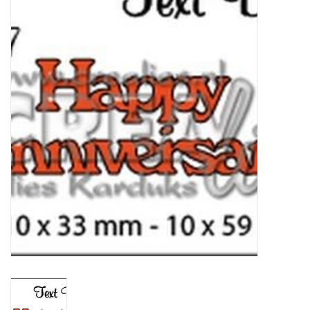
Mallen
Stempels
Stempelinkt
Stempelaccesoires
Papier (blokjes) &
Embellishments
Embellishment/bedeltjes
Mixed Media