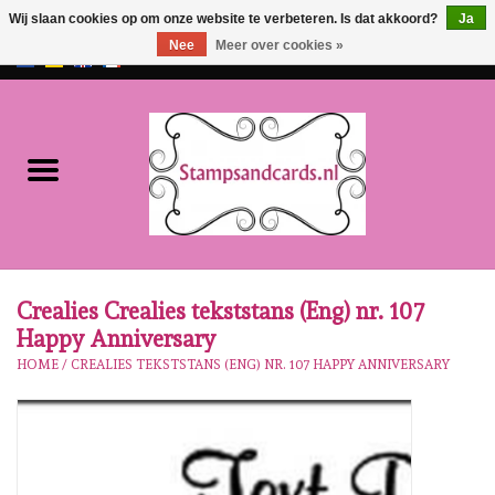
Wij slaan cookies op om onze website te verbeteren. Is dat akkoord?
Ja
Nee
Meer over cookies »
EUR
/
GBP
0 Artikelen - €0,00
Home
NIEUW!!
Pre-order
Karen Burniston
Crealies Crealies tekststans (Eng) nr. 107
Happy Anniversary
Crealies
HOME
/
CREALIES TEKSTSTANS (ENG) NR. 107 HAPPY ANNIVERSARY
Workshops
Onze Merken