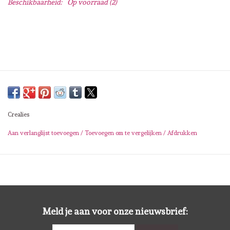
Beschikbaarheid:
Op voorraad
(2)
Lesia Zgharda
Magnolia
Zig Kuretake
OLO Markers
Crealies
Impronte D'autore
Aan verlanglijst toevoegen
/
Toevoegen om te vergelijken
/
Afdrukken
Uitverkoop
Modascrap
Siliconen mal
Meld je aan voor onze nieuwsbrief: