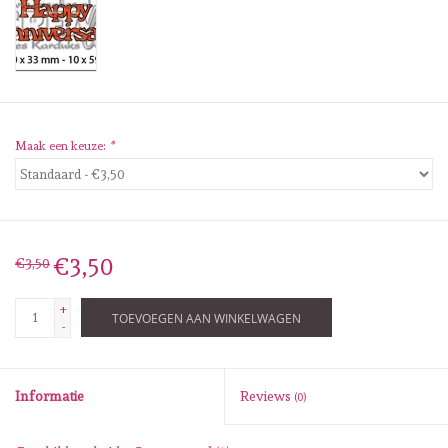
Diversen
Embossingpoeders
Inkleurbenodigdheden
Maak een keuze:
*
Lint
Lijm/ tape
€3,50
€3,50
Gereedschap
+
TOEVOEGEN AAN WINKELWAGEN
-
Stansmachine en toebehoren
Informatie
Reviews
(0)
schudmateriaal