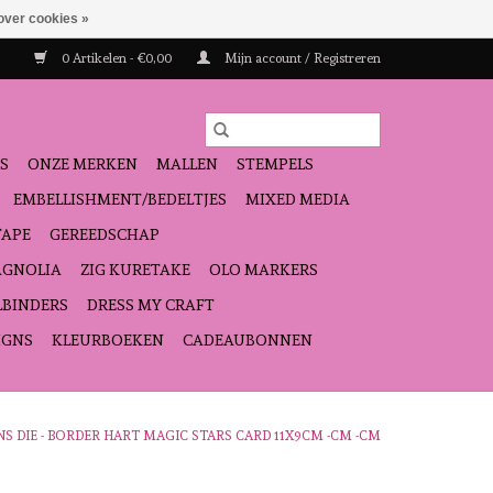
over cookies »
0 Artikelen - €0,00
Mijn account / Registreren
S
ONZE MERKEN
MALLEN
STEMPELS
EMBELLISHMENT/BEDELTJES
MIXED MEDIA
TAPE
GEREEDSCHAP
GNOLIA
ZIG KURETAKE
OLO MARKERS
LBINDERS
DRESS MY CRAFT
IGNS
KLEURBOEKEN
CADEAUBONNEN
 DIE - BORDER HART MAGIC STARS CARD 11X9CM -CM -CM