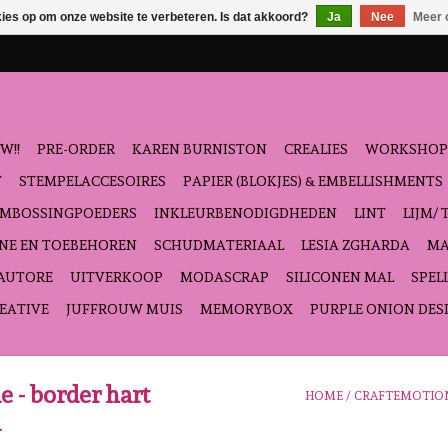
kies op om onze website te verbeteren. Is dat akkoord?
Ja
Nee
Meer 
W!!
PRE-ORDER
KAREN BURNISTON
CREALIES
WORKSHOP
T
STEMPELACCESOIRES
PAPIER (BLOKJES) & EMBELLISHMENTS
EMBOSSINGPOEDERS
INKLEURBENODIGDHEDEN
LINT
LIJM/ 
NE EN TOEBEHOREN
SCHUDMATERIAAL
LESIA ZGHARDA
MA
'AUTORE
UITVERKOOP
MODASCRAP
SILICONEN MAL
SPEL
EATIVE
JUFFROUW MUIS
MEMORYBOX
PURPLE ONION DES
 - border hart
HOME
/
CRAFTEMOTIONS
m