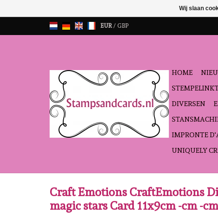
Wij slaan coo
EUR
/
GBP
HOME
NIEU
STEMPELINK
DIVERSEN
STANSMACHI
IMPRONTE D
UNIQUELY CR
Craft Emotions CraftEmotions Die
magic stars Card 11x9cm -cm -c